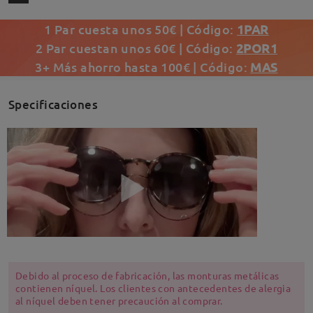
1 Par cuesta unos 50€ | Código:
1PAR
2 Par cuestan unos 60€ | Código:
2POR1
3+ Más ahorro hasta 100€ | Código:
MAS
Specificaciones
Debido al proceso de fabricación, las monturas metálicas
contienen níquel. Los clientes con antecedentes de alergia
al níquel deben tener precaución al comprar.