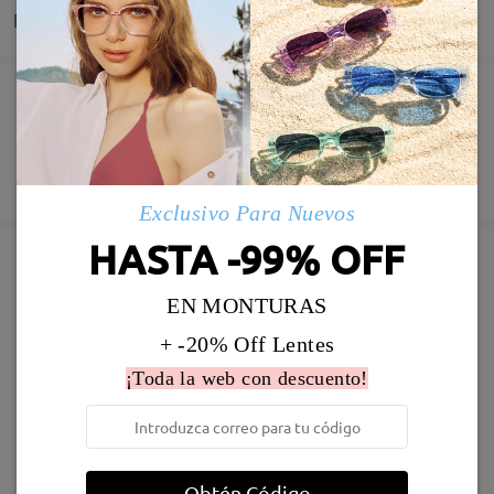
Entrega
Pedido realizado
Revestimiento resistente a arañazo incluído
60 días de garantía de devolución y cambio
Fabricación
Garantía de 365 días
Descubrir Más
5-7 días laborales
detalles
Exclusivo Para Nuevos
HASTA -99% OFF
Enviado
Marcos Similares
EN MONTURAS
Envío
+ -20% Off Lentes
5-7 días laborales
detalles
¡Toda la web con descuento!
Llegado
Obtén Código