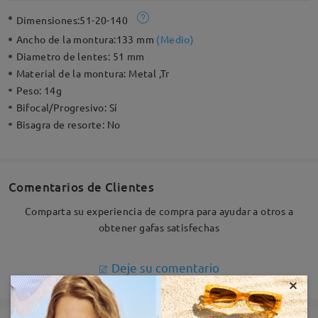
Dimensiones:
51-20-140
Ancho de la montura:
133 mm
(
Medio
)
Diametro de lentes:
51 mm
Material de la montura:
Metal ,Tr
Peso:
14g
Bifocal/Progresivo:
Sí
Bisagra de resorte:
No
Comentarios de Clientes
Comparta su experiencia de compra para ayudar a otros a
obtener gafas satisfechas
Deje su comentario
×