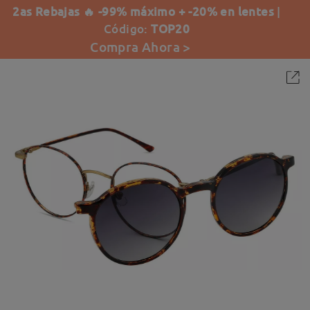
2as Rebajas 🔥 -99% máximo + -20% en lentes
|
Código:
TOP20
Compra Ahora >