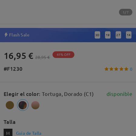
1/7
Flash Sale
3
D
19
27
13
:
:
:
16,95 €
41% OFF
28,95 €
#F1230
0
Elegir el color
:
Tortuga, Dorado (C1)
disponible
Talla
M
Guía de Talla