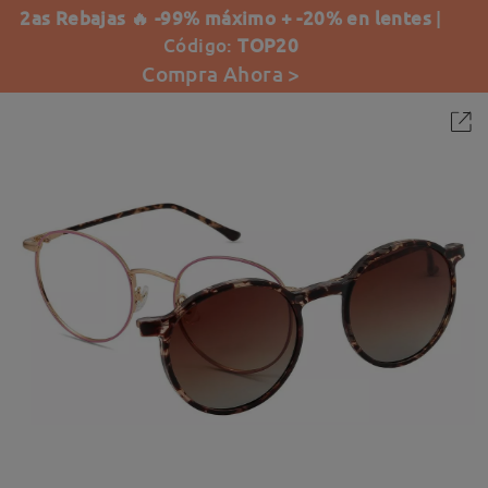
2as Rebajas 🔥 -99% máximo + -20% en lentes
|
Código:
TOP20
Compra Ahora >