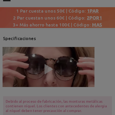
1 Par cuesta unos 50€ | Código:
1PAR
2 Par cuestan unos 60€ | Código:
2POR1
3+ Más ahorro hasta 100€ | Código:
MAS
Specificaciones
Debido al proceso de fabricación, las monturas metálicas
contienen níquel. Los clientes con antecedentes de alergia
al níquel deben tener precaución al comprar.