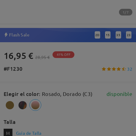
1/7
Flash Sale
2
D
15
35
22
:
:
:
16,95 €
41% OFF
28,95 €
#F1230
32
Elegir el color
:
Rosado, Dorado (C3)
disponible
Talla
M
Guía de Talla