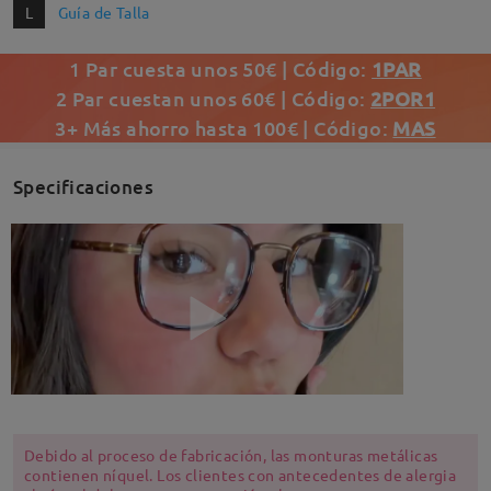
L
Guía de Talla
1 Par cuesta unos 50€ | Código:
1PAR
2 Par cuestan unos 60€ | Código:
2POR1
3+ Más ahorro hasta 100€ | Código:
MAS
Specificaciones
Debido al proceso de fabricación, las monturas metálicas
contienen níquel. Los clientes con antecedentes de alergia