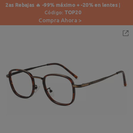
2as Rebajas 🔥 -99% máximo + -20% en lentes
|
Código:
TOP20
Compra Ahora >