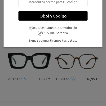
5-7 días laborales
detalles
Obtén Código
Llegado
60-Días Cambio & Devolución
365-Día Garantía
LKFS4126R
9,95 €
Cathy001
27,95 €
Nunca compartiremos tus datos.
AC18168
12,95 €
TR30466
16,95 €