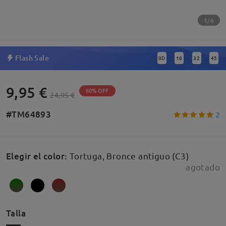
1/6
Flash Sale
0
D
16
32
44
:
:
:
9,95 €
60% OFF
24,95 €
#TM64893
2
Elegir el color
:
Tortuga, Bronce antiguo (C3)
agotado
Talla