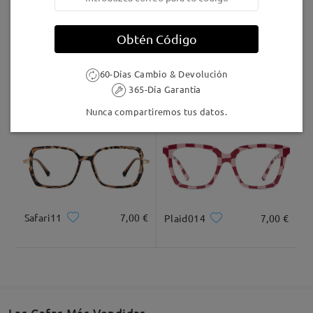
Llegado
Obtén Código
60-Días Cambio & Devolución
AC49995
24,95 €
F907
17,00 €
365-Día Garantía
Nunca compartiremos tus datos.
Safari11
7,00 €
Plaid014
7,00 €