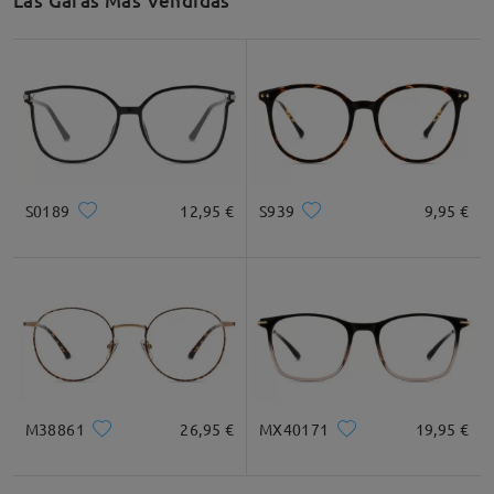
Las Gafas Más Vendidas
S0189
12,95 €
S939
9,95 €
M38861
26,95 €
MX40171
19,95 €