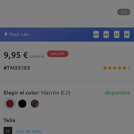
1/6
Flash Sale
2
D
04
20
55
:
:
:
9,95 €
60% OFF
24,95 €
#TM35105
3
Elegir el color
:
Marrón (C2)
disponible
Talla
M
Guía de Talla