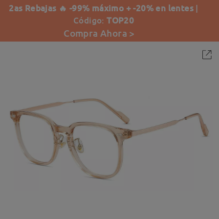
2as Rebajas 🔥 -99% máximo + -20% en lentes
|
Código:
TOP20
Compra Ahora >