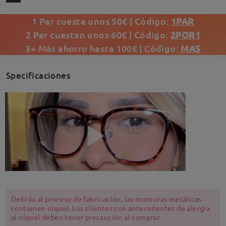
1 Par cuesta unos 50€ | Código:
1PAR
2 Par cuestan unos 60€ | Código:
2POR1
3+ Más ahorro hasta 100€ | Código:
MAS
Specificaciones
Debido al proceso de fabricación, las monturas metálicas
contienen níquel. Los clientes con antecedentes de alergia
al níquel deben tener precaución al comprar.