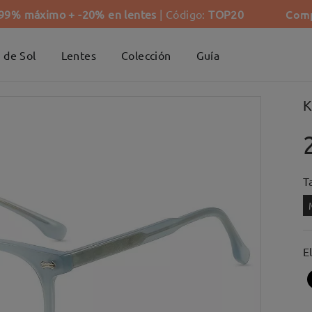
Comp
-99% máximo + -20% en lentes
| Código:
TOP20
 de Sol
Lentes
Colección
Guía
K
Ta
E