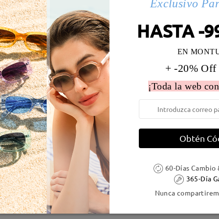
Exclusivo Pa
 la montura:
130 mm
(
Medio
)
Diametro de lentes:
52 mm
HASTA -9
e resorte:
No
Material de la montura:
Acetat
EN MONT
+ -20% Off
¡Toda la web con
DELIVERY
Obtén Có
ión
es
detalles
5
Enviado
60-Días Cambio 
365-Día G
Nunca compartiremo