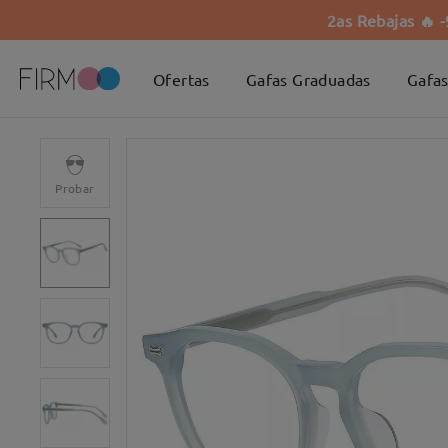
2as Rebajas 🔥 
Ofertas
Gafas Graduadas
Gafas
Probar