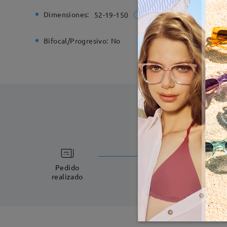
Dimensiones:
Ancho de
52-19-150
Bifocal/Progresivo:
No
Bisagra d
Fabricac
5-7 días laboral
Pedido
realizado