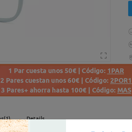
1 Par cuesta unos 50€ | Código:
1PAR
2 Pares cuestan unos 60€ | Código:
2POR1
3 Pares+ ahorra hasta 100€ | Código:
MAS
s(1)
Details