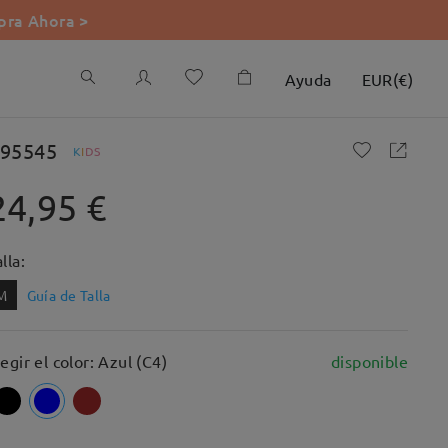
ra Ahora >
Ayuda
EUR
(
€
)
95545
K
I
D
S
24,95 €
lla:
M
Guía de Talla
legir el color: Azul (C4)
disponible