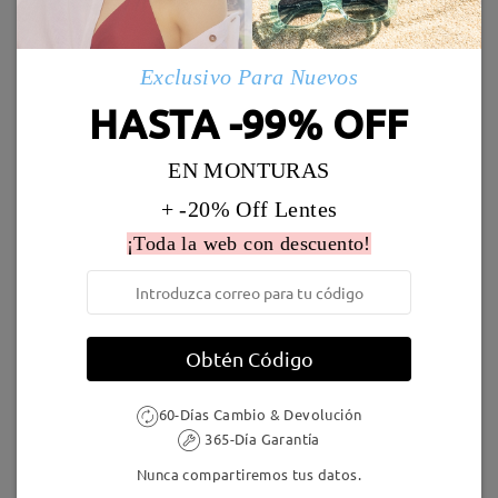
Marcos Similares
Envío
Leer todos los
Exclusivo Para Nuevos
5-7 días laborales
detalles
HASTA -99% OFF
comentarios
Deje su comentario
Llegado
EN MONTURAS
+ -20% Off Lentes
K18826
21,95 €
K57666
21,95 €
¡Toda la web con descuento!
Obtén Código
60-Días Cambio & Devolución
365-Día Garantía
N2009
18,95 €
K32635
18,95 €
Nunca compartiremos tus datos.