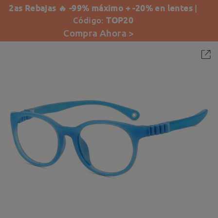
2as Rebajas 🔥 -99% máximo + -20% en lentes
|
Código:
TOP20
Compra Ahora >