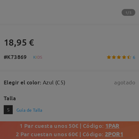
1/5
18,95 €
#K73869
6
K
I
D
S
Elegir el color
:
Azul (C5)
agotado
Talla
S
Guía de Talla
1 Par cuesta unos 50€ | Código:
1PAR
2 Par cuestan unos 60€ | Código:
2POR1