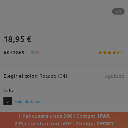
1/5
18,95 €
#K73869
6
K
I
D
S
Elegir el color
:
Rosado (C4)
agotado
Talla
S
Guía de Talla
1 Par cuesta unos 50€ | Código:
1PAR
2 Par cuestan unos 60€ | Código:
2POR1