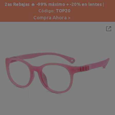
2as Rebajas 🔥 -99% máximo + -20% en lentes
|
Código:
TOP20
Compra Ahora >