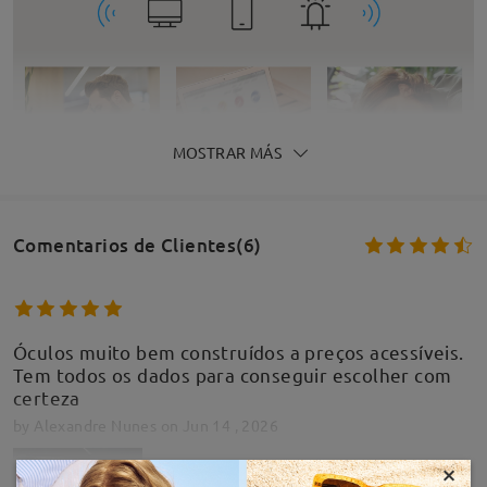
MOSTRAR MÁS
Comentarios de Clientes(6)
Óculos muito bem construídos a preços acessíveis.
Tem todos os dados para conseguir escolher com
certeza
by
Alexandre Nunes
on
Jun 14 , 2026
×