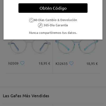
Llegado
Obtén Código
K18826
21,95 €
K57666
21,95 €
60-Días Cambio & Devolución
365-Día Garantía
Nunca compartiremos tus datos.
N2009
18,95 €
K32635
18,95 €
Las Gafas Más Vendidas