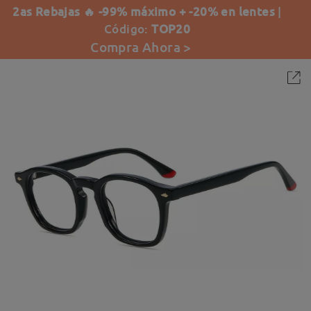
2as Rebajas 🔥 -99% máximo + -20% en lentes
|
Código:
TOP20
Compra Ahora >