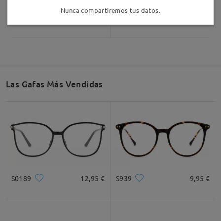
Nunca compartiremos tus datos.
Safari11
7,00 €
Plaid014
7,00 €
Las Gafas Más Vendidas
S0189
12,95 €
S939
9,95 €