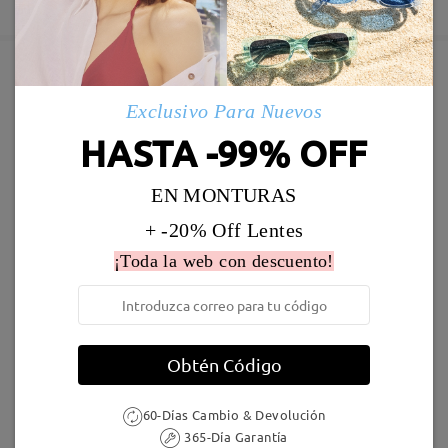
5-7 días laborales
detalles
Enviado
Marcos Similares
Exclusivo Para Nuevos
Envío
HASTA -99% OFF
5-7 días laborales
detalles
Deje su comentario
EN MONTURAS
Llegado
+ -20% Off Lentes
¡Toda la web con descuento!
AC49995
24,95 €
F907
17,00 €
Obtén Código
60-Días Cambio & Devolución
365-Día Garantía