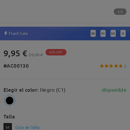
1/6
Flash Sale
3
D
01
50
0
:
:
:
9,95 €
62% OFF
25,95 €
#AC00130
2
Elegir el color
:
Negro (C1)
disponible
Talla
M
Guía de Talla