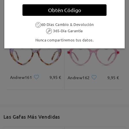
Llegado
Obtén Código
Judy151
16,95 €
Jewels03
9,95 €
60-Días Cambio & Devolución
365-Día Garantía
Nunca compartiremos tus datos.
Andrew161
9,95 €
Andrew162
9,95 €
Las Gafas Más Vendidas