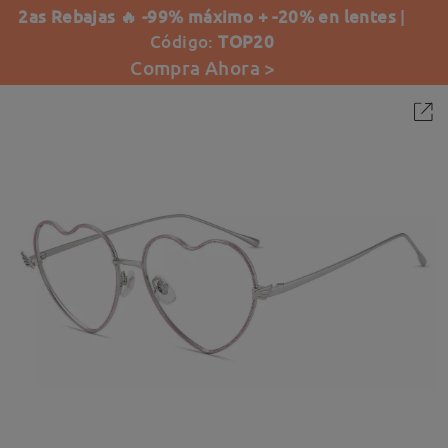
2as Rebajas 🔥 -99% máximo + -20% en lentes
|
Código:
TOP20
Compra Ahora >