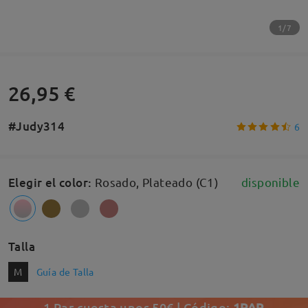
1/7
26,95 €
#Judy314
6
Elegir el color
:
Rosado, Plateado (C1)
disponible
Talla
M
Guía de Talla
1 Par cuesta unos 50€ | Código:
1PAR