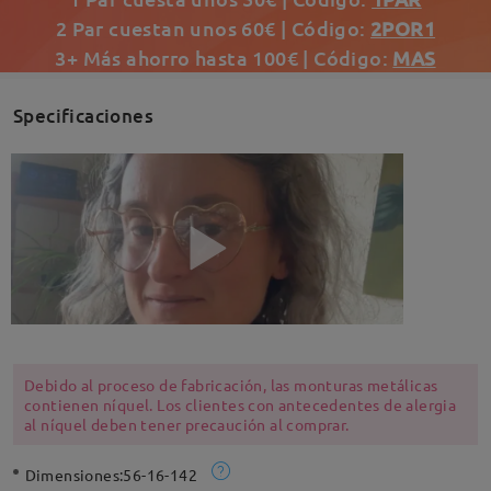
2 Par cuestan unos 60€ | Código:
2POR1
3+ Más ahorro hasta 100€ | Código:
MAS
Specificaciones
Debido al proceso de fabricación, las monturas metálicas
contienen níquel. Los clientes con antecedentes de alergia
al níquel deben tener precaución al comprar.
Dimensiones:
56-16-142