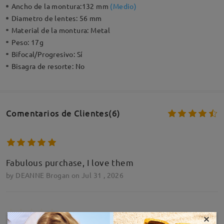
Ancho de la montura:
132 mm
(
Medio
)
Diametro de lentes:
56 mm
Material de la montura:
Metal
Peso:
17g
Bifocal/Progresivo:
Sí
Bisagra de resorte:
No
Comentarios de Clientes(6)
Fabulous purchase, I love them
by
DEANNE Brogan
on
Jul 31 , 2026
×