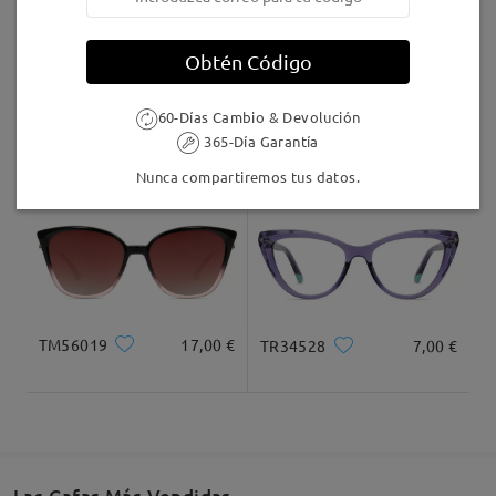
Llegado
Obtén Código
60-Días Cambio & Devolución
AC68903
9,95 €
Judy123
16,95 €
365-Día Garantía
Nunca compartiremos tus datos.
TM56019
17,00 €
TR34528
7,00 €