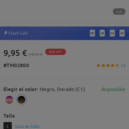
1/6
Flash Sale
0
D
20
29
50
:
:
:
9,95 €
60% OFF
24,95 €
#TM02800
14
Elegir el color
:
Negro, Dorado (C1)
disponible
Talla
L
Guía de Talla