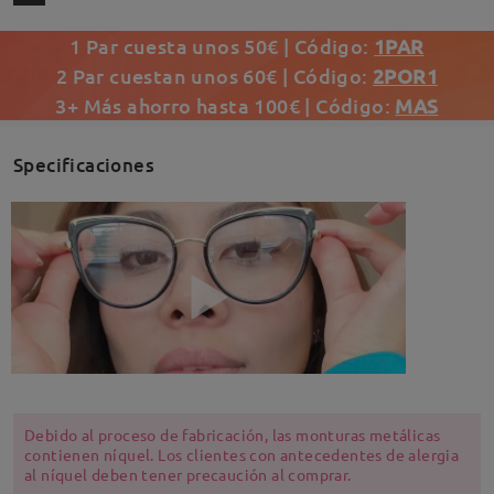
1 Par cuesta unos 50€ | Código:
1PAR
2 Par cuestan unos 60€ | Código:
2POR1
3+ Más ahorro hasta 100€ | Código:
MAS
Specificaciones
Debido al proceso de fabricación, las monturas metálicas
contienen níquel. Los clientes con antecedentes de alergia
al níquel deben tener precaución al comprar.