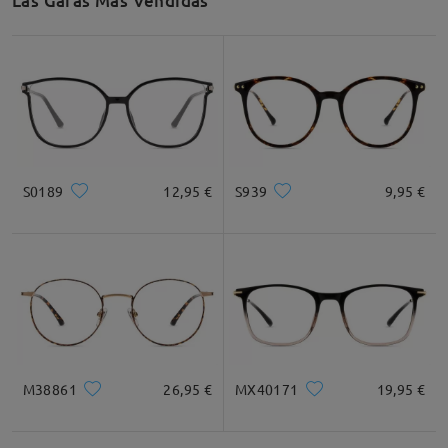
Las Gafas Más Vendidas
S0189
12,95 €
S939
9,95 €
M38861
26,95 €
MX40171
19,95 €