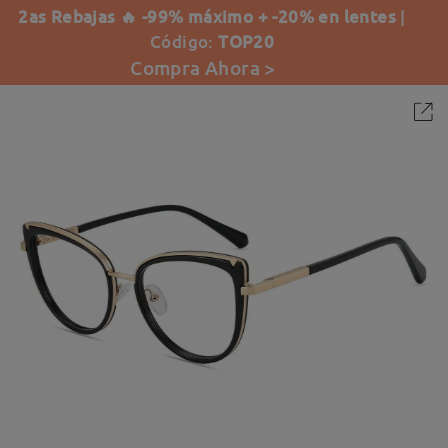
2as Rebajas 🔥 -99% máximo + -20% en lentes
|
Código:
TOP20
Compra Ahora >