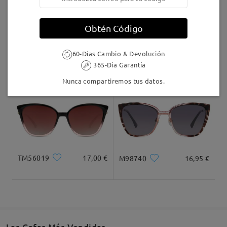
Llegado
Obtén Código
60-Días Cambio & Devolución
AC68903
9,95 €
Judy123
16,95 €
365-Día Garantía
Nunca compartiremos tus datos.
TM56019
17,00 €
M98740
16,95 €