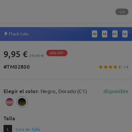
1/6
Flash Sale
1
D
10
41
22
:
:
:
9,95 €
60% OFF
24,95 €
#TM02800
14
Elegir el color
:
Negro, Dorado (C1)
disponible
Talla
L
Guía de Talla