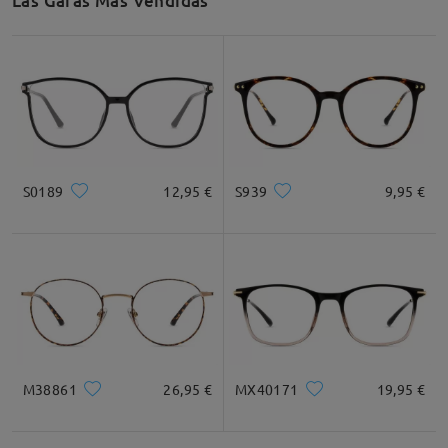
Las Gafas Más Vendidas
S0189
12,95 €
S939
9,95 €
M38861
26,95 €
MX40171
19,95 €