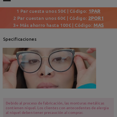
1 Par cuesta unos 50€ | Código:
1PAR
2 Par cuestan unos 60€ | Código:
2POR1
3+ Más ahorro hasta 100€ | Código:
MAS
Specificaciones
Debido al proceso de fabricación, las monturas metálicas
contienen níquel. Los clientes con antecedentes de alergia
al níquel deben tener precaución al comprar.