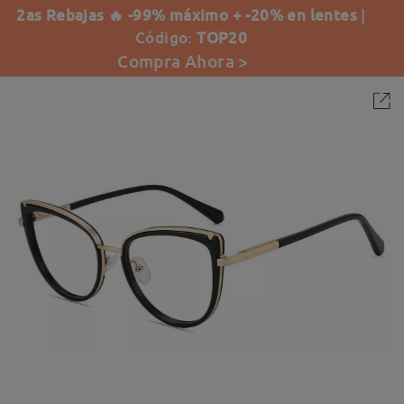
2as Rebajas 🔥 -99% máximo + -20% en lentes
|
Código:
TOP20
Compra Ahora >