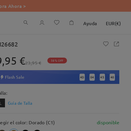
ra Ahora >
Ayuda
EUR
(
€
)
26682
9,95 €
58% OFF
23,95 €
Flash Sale
4
D
04
45
39
:
:
:
lla:
L
Guía de Talla
legir el color: Dorado (C1)
disponible