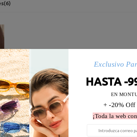
s(6)
Exclusivo Pa
HASTA -9
EN MONT
+ -20% Off
¡Toda la web con
 la montura:
136 mm
(
Largo
)
Diametro de lentes:
58 mm
e resorte:
Sí
Material de la montura:
Metal