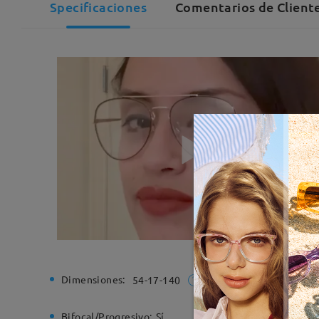
Specificaciones
Comentarios de Cliente
Dimensiones:
Ancho de
54-17-140
Bifocal/Progresivo:
Sí
Bisagra d