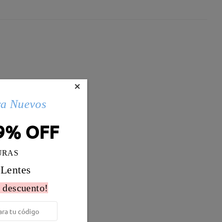
×
ra Nuevos
9% OFF
URAS
 Lentes
 descuento!
Peso:
17g