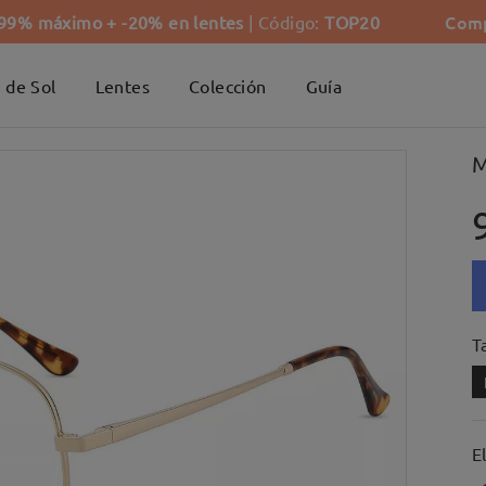
Comp
-99% máximo + -20% en lentes
| Código:
TOP20
 de Sol
Lentes
Colección
Guía
M
Ta
E