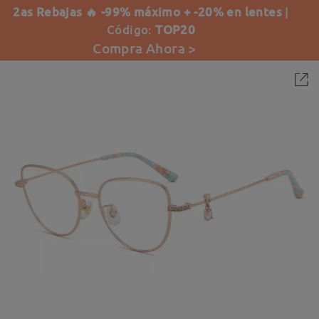
2as Rebajas 🔥 -99% máximo + -20% en lentes
|
Código:
TOP20
Compra Ahora >