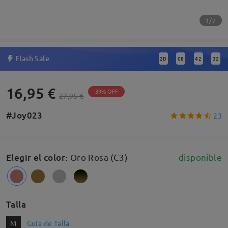
1/7
Flash Sale
2
D
08
42
31
:
:
:
16,95 €
39% OFF
27,95 €
#Joy023
23
Elegir el color
:
Oro Rosa (C3)
disponible
Talla
M
Guía de Talla