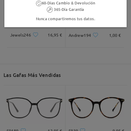
60-Días Cambio & Devolución
365-Día Garantía
Nunca compartiremos tus datos.
Jewels246
16,95 €
Andrew194
1,00 €
Las Gafas Más Vendidas
S0189
12,95 €
S939
9,95 €