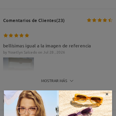
Comentarios de Clientes(23)
bellísimas igual a la imagen de referencia
by
Yosetlyn Salcedo
on
Jul 28 , 2026
MOSTRAR MÁS
×
Leer todos los
Entrega
comentarios
Deje su comentario