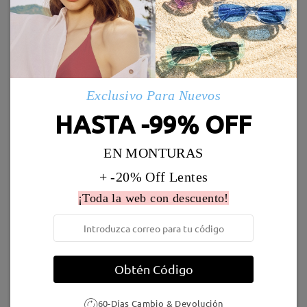
Leer todos los
Enviado
comentarios
Marcos Similares
Deje su comentario
Envío
5-7 días laborales
detalles
Exclusivo Para Nuevos
HASTA -99% OFF
Llegado
EN MONTURAS
S7879
8,00 €
TR55132
12,95 €
+ -20% Off Lentes
¡Toda la web con descuento!
Obtén Código
TR81090
9,95 €
TR92225
16,95 €
60-Días Cambio & Devolución