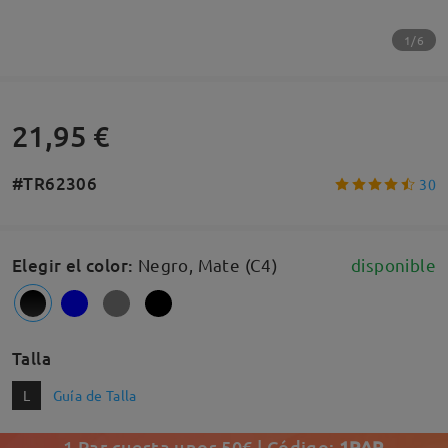
1/6
21,95 €
#TR62306
30
Elegir el color
:
Negro, Mate (C4)
disponible
Talla
L
Guía de Talla
1 Par cuesta unos 50€ | Código:
1PAR