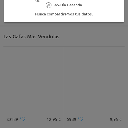
365-Día Garantía
Nunca compartiremos tus datos.
Las Gafas Más Vendidas
S0189
12,95 €
S939
9,95 €