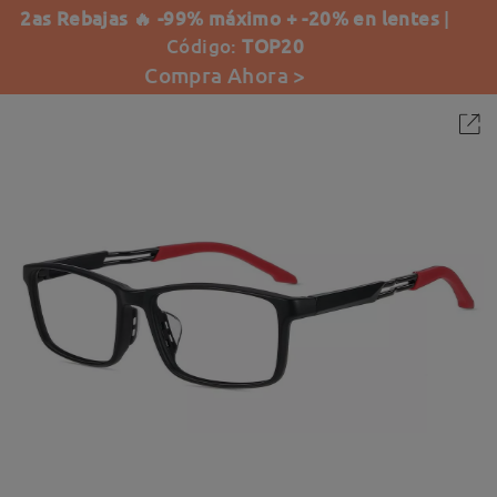
2as Rebajas 🔥 -99% máximo + -20% en lentes
|
Código:
TOP20
Compra Ahora >