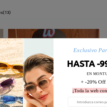
s(13)
Exclusivo Pa
HASTA -9
EN MONT
+ -20% Off
¡Toda la web con
 la montura:
128 mm
(
Paqueño
)
Diametro de lentes:
51 mm