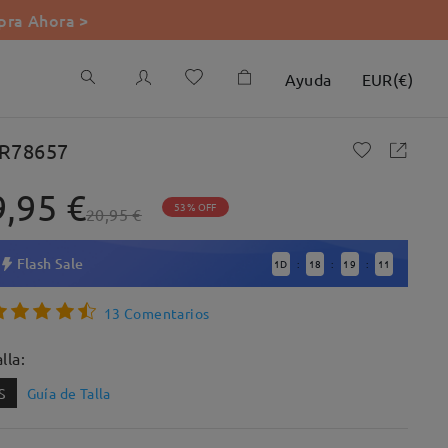
ra Ahora >
Ayuda
EUR
(
€
)
R78657
9,95 €
53% OFF
20,95 €
Flash Sale
1
D
18
19
10
:
:
:
13 Comentarios
lla:
S
Guía de Talla