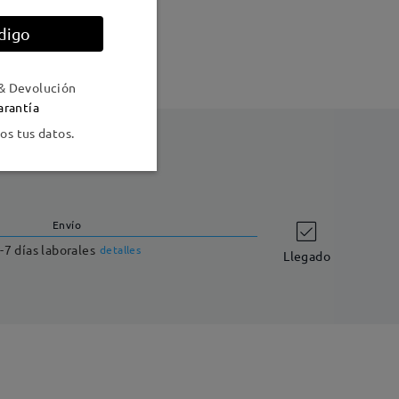
digo
& Devolución
arantía
s tus datos.
Envío
-7 días laborales
detalles
Llegado