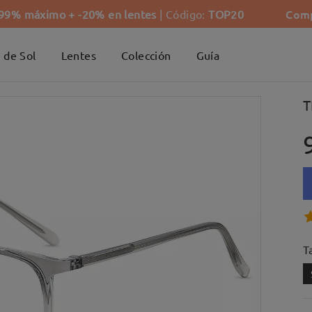
Comp
-99% máximo + -20% en lentes
| Código:
TOP20
 de Sol
Lentes
Colección
Guía
T
Ta