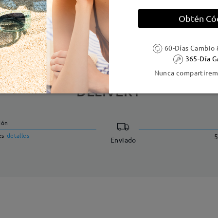
Obtén Có
e resorte:
No
Material de la montura:
Tr
60-Días Cambio 
365-Día G
Nunca compartiremo
DELIVERY
ión
es
detalles
5
Enviado