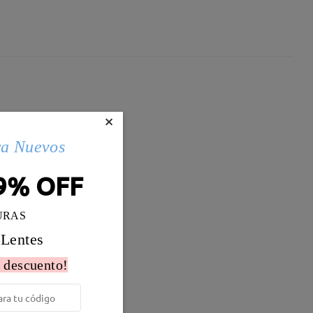
×
ra Nuevos
9% OFF
URAS
 Lentes
 descuento!
Peso:
10g