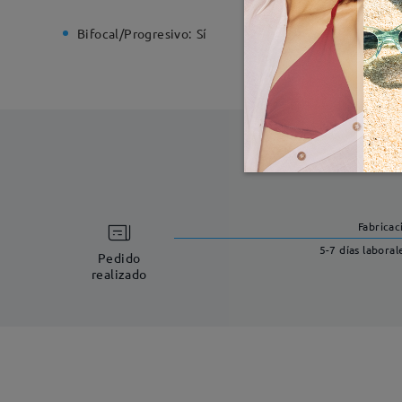
Bifocal/Progresivo:
Sí
Bisagra d
Fabricac
5-7 días laboral
Pedido
realizado