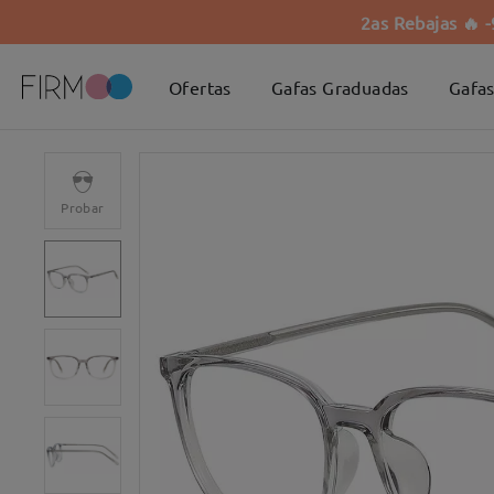
2as Rebajas 🔥 
Ofertas
Gafas Graduadas
Gafas
Probar