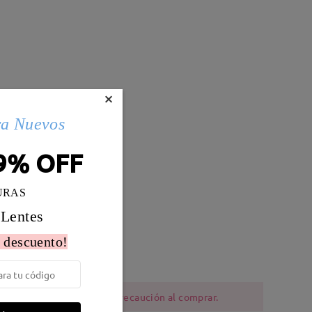
×
ra Nuevos
9% OFF
URAS
 Lentes
Peso:
14g
 descuento!
ia al níquel deben tener precaución al comprar.