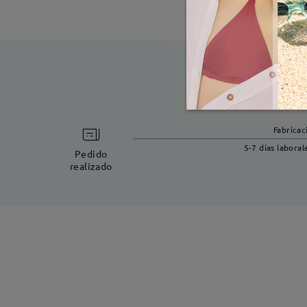
Fabricac
5-7 días laboral
Pedido
realizado