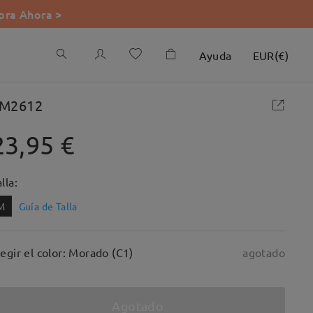
ra Ahora >
Ayuda
EUR
(
€
)
M2612
23,95 €
lla:
M
Guía de Talla
legir el color: Morado (C1)
agotado
Agotado