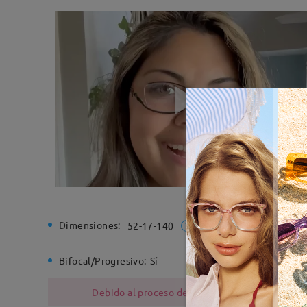
Dimensiones:
Ancho de
52-17-140
Bifocal/Progresivo:
Sí
Bisagra d
Debido al proceso de fabricación, las monturas