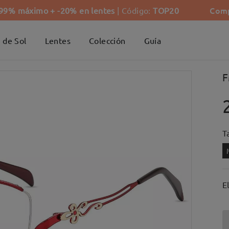
Comp
-99% máximo + -20% en lentes
| Código:
TOP20
 de Sol
Lentes
Colección
Guía
F
Ta
E