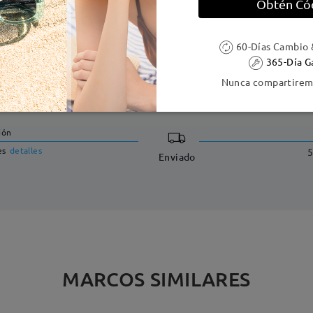
Obtén Có
60-Días Cambio 
365-Día G
DELIVERY
Nunca compartiremo
ión
es
detalles
5
Enviado
MARCOS SIMILARES