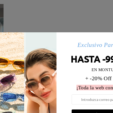
Exclusivo Pa
HASTA -9
EN MONT
+ -20% Off
 la montura:
134 mm
(
Medio
)
Diametro de lentes:
52 mm
¡Toda la web con
e resorte:
No
Material de la montura:
Metal
 metálicas contienen níquel. Los clientes con antecedentes de alerg