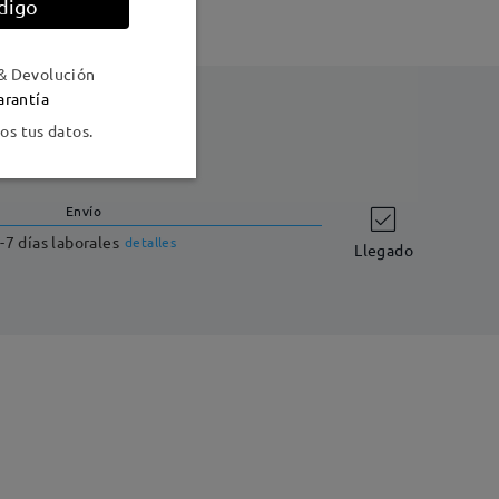
digo
& Devolución
arantía
s tus datos.
Envío
-7 días laborales
detalles
Llegado