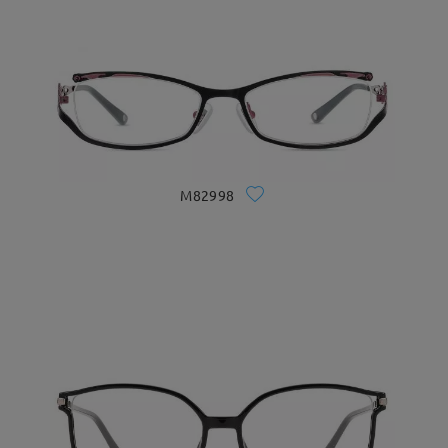
M82998