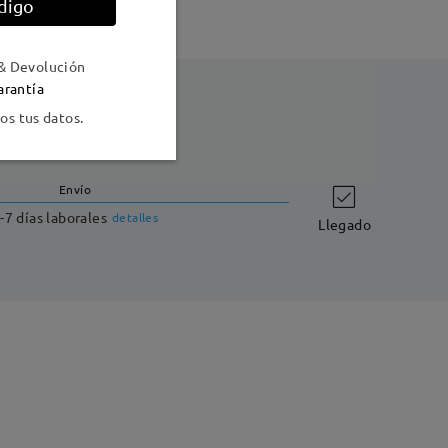
digo
& Devolución
arantía
s tus datos.
Envío
-7 días laborales
detalles
Llegado