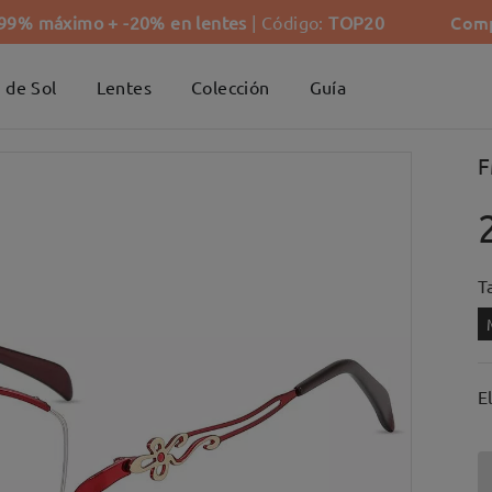
Comp
-99% máximo + -20% en lentes
| Código:
TOP20
 de Sol
Lentes
Colección
Guía
F
Ta
E