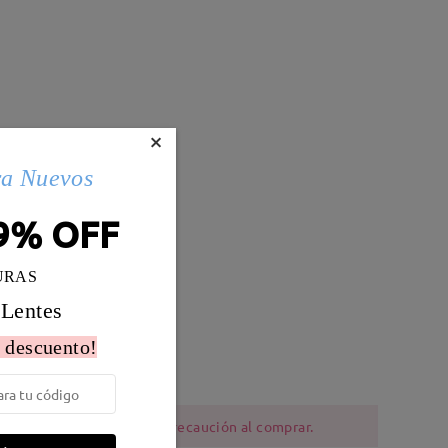
×
ra Nuevos
9% OFF
URAS
 Lentes
Peso:
14g
 descuento!
ia al níquel deben tener precaución al comprar.