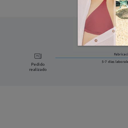
Fabricac
5-7 días laboral
Pedido
realizado