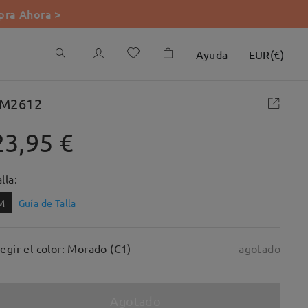
ra Ahora >
Ayuda
EUR
(
€
)
M2612
23,95 €
lla:
M
Guía de Talla
legir el color: Morado (C1)
agotado
Agotado