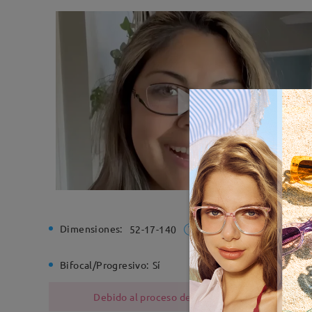
Dimensiones:
Ancho de
52-17-140
Bifocal/Progresivo:
Sí
Bisagra d
Debido al proceso de fabricación, las monturas