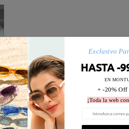
Exclusivo Pa
HASTA -9
EN MONT
+ -20% Off
 la montura:
134 mm
(
Medio
)
Diametro de lentes:
52 mm
¡Toda la web con
e resorte:
No
Material de la montura:
Metal
 metálicas contienen níquel. Los clientes con antecedentes de alerg