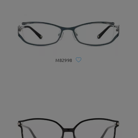
M82998