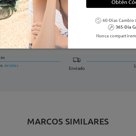
Obtén Có
60-Días Cambio 
365-Día G
DELIVERY
Nunca compartiremo
ión
es
detalles
5
Enviado
MARCOS SIMILARES