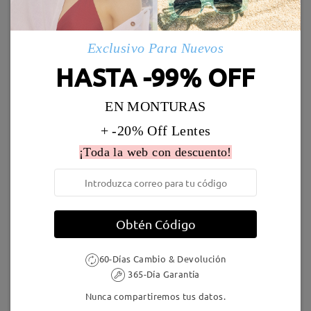
comentarios
Marcos Similares
Deje su comentario
Envío
Exclusivo Para Nuevos
5-7 días laborales
detalles
HASTA -99% OFF
Llegado
EN MONTURAS
+ -20% Off Lentes
MX62045
9,95 €
Jewels07
16,95 €
¡Toda la web con descuento!
Obtén Código
60-Días Cambio & Devolución
365-Día Garantía
Andrew166
9,95 €
MT81791
9,95 €
Nunca compartiremos tus datos.