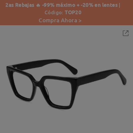
2as Rebajas 🔥 -99% máximo + -20% en lentes
|
Código:
TOP20
Compra Ahora >