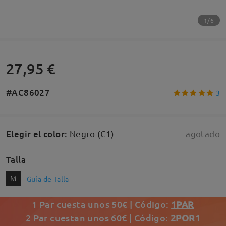
1/6
27,95 €
#AC86027
3
Elegir el color
:
Negro (C1)
agotado
Talla
M
Guía de Talla
1 Par cuesta unos 50€ | Código:
1PAR
2 Par cuestan unos 60€ | Código:
2POR1