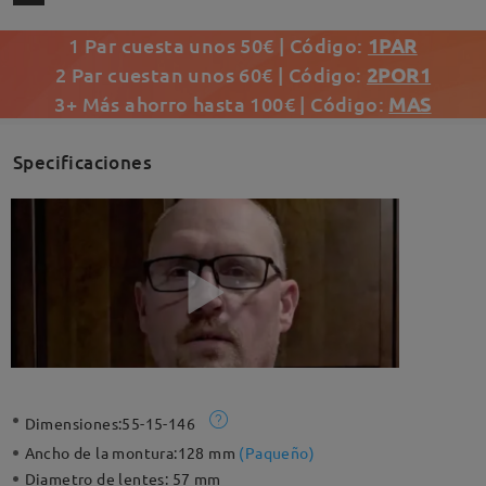
1 Par cuesta unos 50€ | Código:
1PAR
2 Par cuestan unos 60€ | Código:
2POR1
3+ Más ahorro hasta 100€ | Código:
MAS
Specificaciones
Dimensiones:
55-15-146
Ancho de la montura:
128 mm
(
Paqueño
)
Diametro de lentes:
57 mm