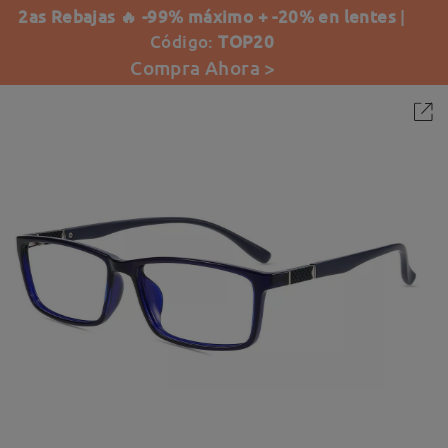
2as Rebajas 🔥 -99% máximo + -20% en lentes
|
Código:
TOP20
Compra Ahora >