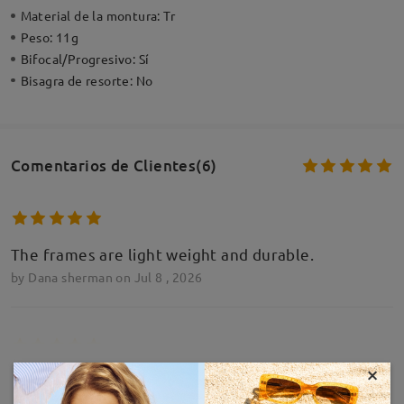
Material de la montura:
Tr
Peso:
11g
Bifocal/Progresivo:
Sí
Bisagra de resorte:
No
Comentarios de Clientes(6)
The frames are light weight and durable.
by
Dana sherman
on
Jul 8 , 2026
×
MOSTRAR MÁS
Good
by
Seres Zoltán
on
Jul 2 , 2026