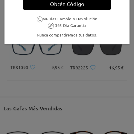
Obtén Código
S7879
8,00 €
TR55132
12,95 €
60-Días Cambio & Devolución
365-Día Garantía
Nunca compartiremos tus datos.
TR81090
9,95 €
TR92225
16,95 €
Las Gafas Más Vendidas