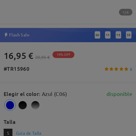
1/6
Flash Sale
3
D
11
15
54
:
:
:
16,95 €
19% OFF
20,95 €
#TR15960
6
Elegir el color
:
Azul (C06)
disponible
Talla
S
Guía de Talla