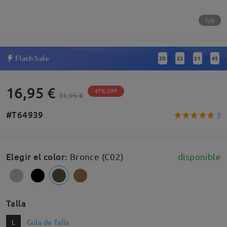
1/6
Flash Sale
2
D
23
31
45
:
:
:
16,95 €
47% OFF
31,95 €
#T64939
3
Elegir el color
:
Bronce (C02)
disponible
Talla
L
Guía de Talla