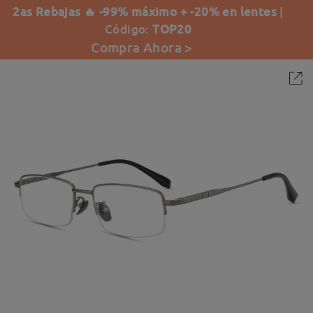
2as Rebajas 🔥 -99% máximo + -20% en lentes
|
Código:
TOP20
Compra Ahora >