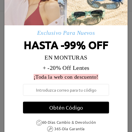
Deje su comentario
5-7 días laborales
detalles
Enviado
Marcos Similares
Exclusivo Para Nuevos
Envío
HASTA -99% OFF
5-7 días laborales
detalles
EN MONTURAS
Llegado
+ -20% Off Lentes
¡Toda la web con descuento!
T41828
16,95 €
M82957
16,95 €
Obtén Código
60-Días Cambio & Devolución
365-Día Garantía