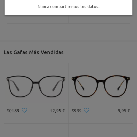
Nunca compartiremos tus datos.
T77479
34,95 €
Gentle119
16,95 €
Las Gafas Más Vendidas
S0189
12,95 €
S939
9,95 €