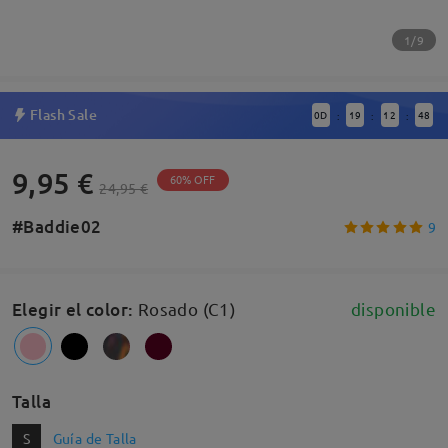
1/9
Flash Sale
0
D
19
12
48
:
:
:
9,95 €
60% OFF
24,95 €
#Baddie02
9
Elegir el color
:
Rosado (C1)
disponible
Talla
S
Guía de Talla