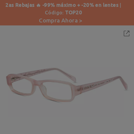
2as Rebajas 🔥 -99% máximo + -20% en lentes
|
Código:
TOP20
Compra Ahora >