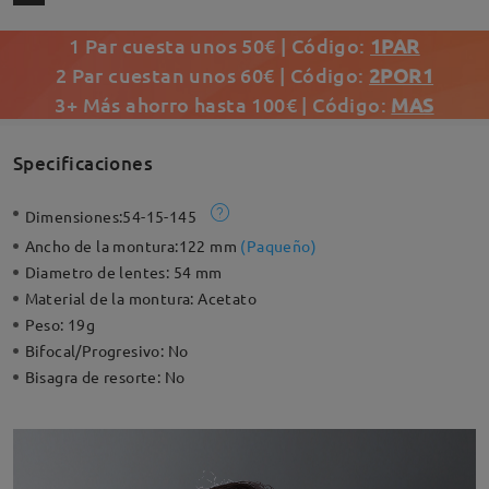
1 Par cuesta unos 50€ | Código:
1PAR
2 Par cuestan unos 60€ | Código:
2POR1
3+ Más ahorro hasta 100€ | Código:
MAS
Specificaciones
Dimensiones:
54-15-145
Ancho de la montura:
122 mm
(
Paqueño
)
Diametro de lentes:
54 mm
Material de la montura:
Acetato
Peso:
19g
Bifocal/Progresivo:
No
Bisagra de resorte:
No