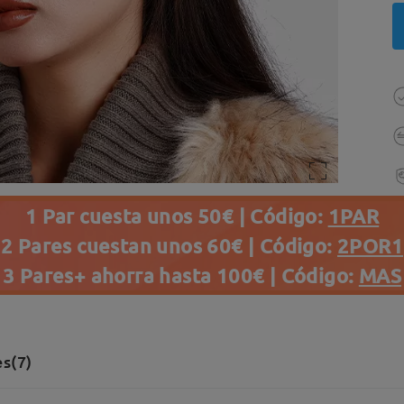
1 Par cuesta unos 50€ | Código:
1PAR
2 Pares cuestan unos 60€ | Código:
2POR1
3 Pares+ ahorra hasta 100€ | Código:
MAS
s(7)