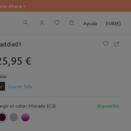
ra Ahora >
Ayuda
EUR
(
€
)
addie01
25,95 €
lla:
M
Guía de Talla
legir el color: Morado (C3)
disponible