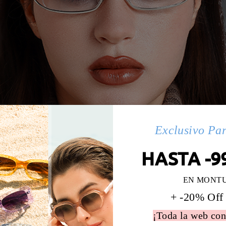
Exclusivo Pa
HASTA -9
EN MONT
+ -20% Off
¡Toda la web con