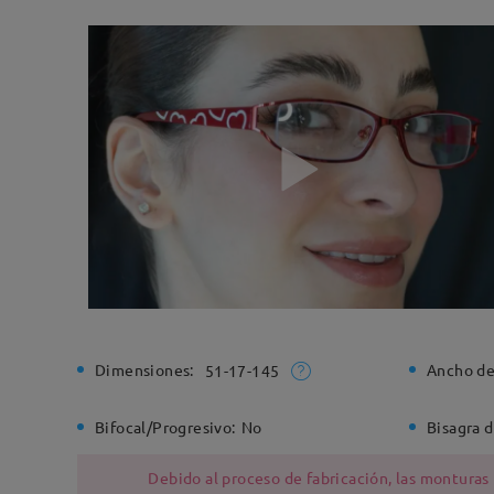
Dimensiones:
Ancho de
51-17-145
Bifocal/Progresivo:
No
Bisagra d
Debido al proceso de fabricación, las monturas