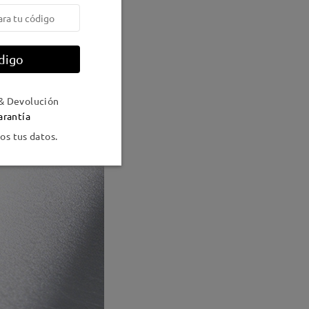
digo
& Devolución
arantía
s tus datos.