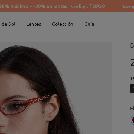
Comp
-99% máximo + -20% en lentes
| Código:
TOP20
 de Sol
Lentes
Colección
Guía
B
Ta
E