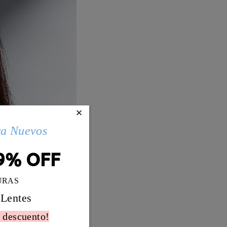
×
ra Nuevos
9% OFF
URAS
 Lentes
 descuento!