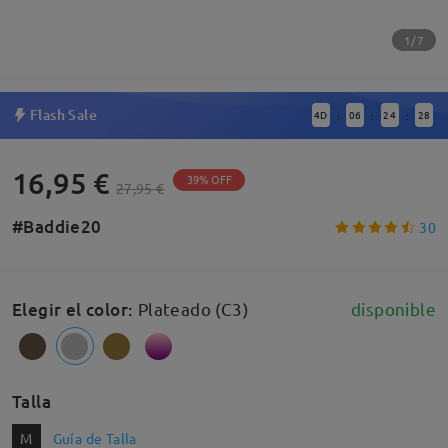
1/7
Flash Sale
4
D
06
24
27
:
:
:
16,95 €
39% OFF
27,95 €
#Baddie20
30
Elegir el color
:
Plateado (C3)
disponible
Talla
M
Guía de Talla