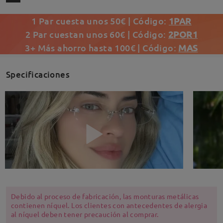
1 Par cuesta unos 50€ | Código:
1PAR
2 Par cuestan unos 60€ | Código:
2POR1
3+ Más ahorro hasta 100€ | Código:
MAS
Specificaciones
Debido al proceso de fabricación, las monturas metálicas
contienen níquel. Los clientes con antecedentes de alergia
al níquel deben tener precaución al comprar.