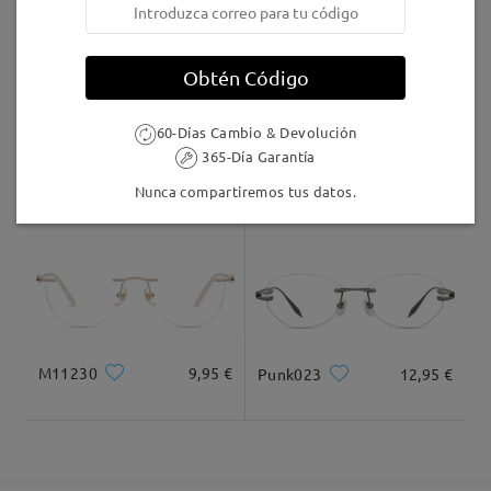
Leer todos los
5-7 días laborales
detalles
comentarios
Obtén Código
Deje su comentario
Llegado
60-Días Cambio & Devolución
365-Día Garantía
M42887
9,95 €
M54465
16,95 €
Nunca compartiremos tus datos.
M11230
9,95 €
Punk023
12,95 €