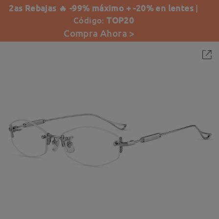
2as Rebajas 🔥 -99% máximo + -20% en lentes
|
Código:
TOP20
Compra Ahora >