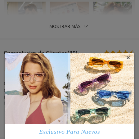
MOSTRAR MÁS
Comentarios de Clientes(30)
×
QUW CHULAS ME ENCANTAN. Gafas de muy buena
calidad y comodas, hay solo que acostumbrarse un
poco al hecho que las lentes son mas estrechas
(pero es algo personal). me gustan mucho!
by
Daisy
on
Jul 29 , 2026
MOSTRAR MÁS
Exclusivo Para Nuevos