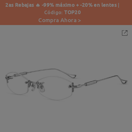
2as Rebajas 🔥 -99% máximo + -20% en lentes
|
Código:
TOP20
Compra Ahora >