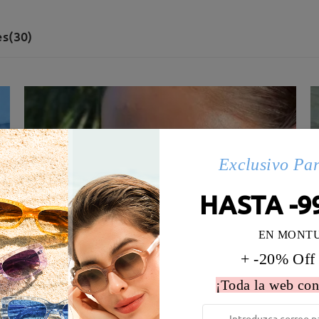
s(30)
Exclusivo Pa
HASTA -9
EN MONT
+ -20% Off
¡Toda la web con
 la montura:
134 mm
(
Medio
)
Diametro de lentes:
54 mm