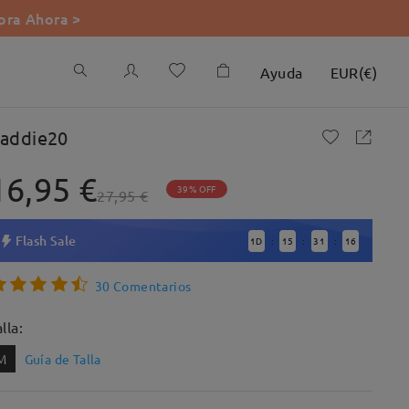
ra Ahora >
Ayuda
EUR
(
€
)
addie20
16,95 €
39% OFF
27,95 €
Flash Sale
1
D
15
31
15
:
:
:
30 Comentarios
lla:
M
Guía de Talla