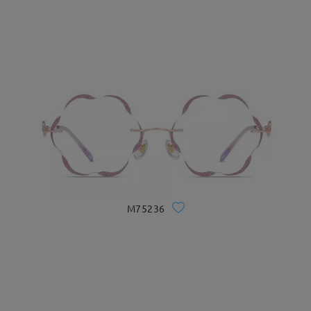
M75236