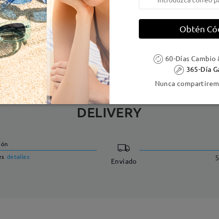
e resorte:
No
Material de la montura:
Metal
Obtén Có
 metálicas contienen níquel. Los clientes con antecedentes de alerg
60-Días Cambio 
365-Día G
Nunca compartiremo
DELIVERY
ión
es
detalles
5
Enviado