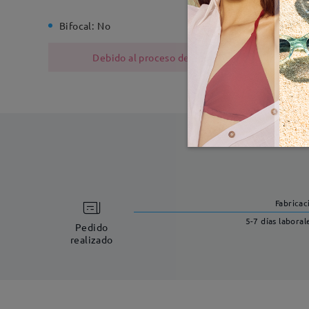
Bifocal:
No
Bisagra d
Debido al proceso de fabricación, las monturas
Fabricac
5-7 días laboral
Pedido
realizado