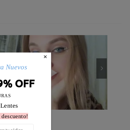
×
ra Nuevos
9% OFF
URAS
 Lentes
 descuento!
Peso:
17g