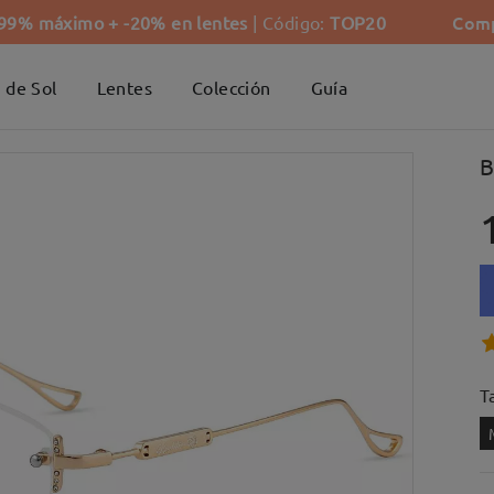
Comp
-99% máximo + -20% en lentes
| Código:
TOP20
 de Sol
Lentes
Colección
Guía
B
Ta