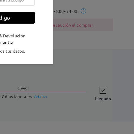
La gama Rx:
-6.00~+4.00
digo
ia al níquel deben tener precaución al comprar.
& Devolución
arantía
s tus datos.
Envío
-7 días laborales
detalles
Llegado