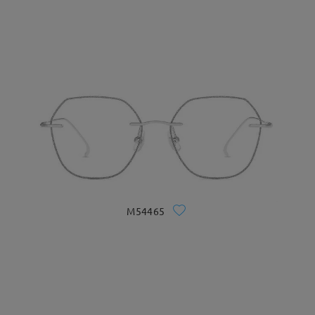
M54465