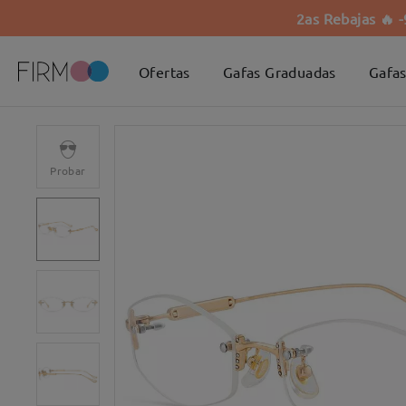
2as Rebajas 🔥 
Ofertas
Gafas Graduadas
Gafas
Probar