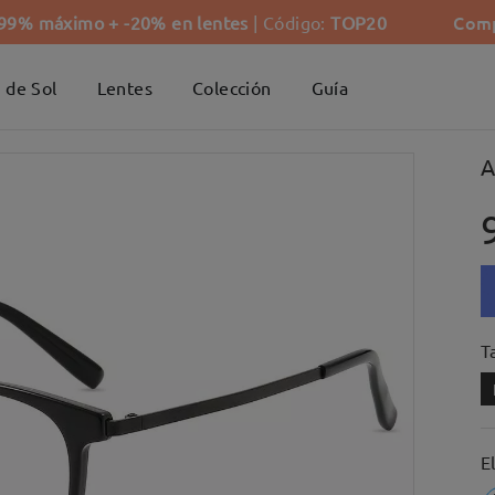
Comp
-99% máximo + -20% en lentes
| Código:
TOP20
 de Sol
Lentes
Colección
Guía
A
Ta
E