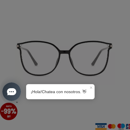
S0189
×