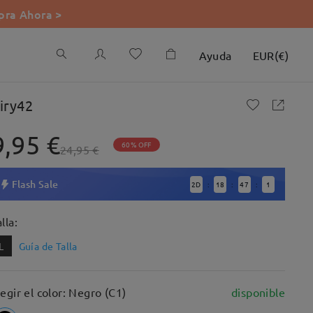
ra Ahora >
Ayuda
EUR
(
€
)
iry42
9,95 €
60% OFF
24,95 €
Flash Sale
2
D
18
47
0
:
:
:
lla:
L
Guía de Talla
legir el color: Negro (C1)
disponible