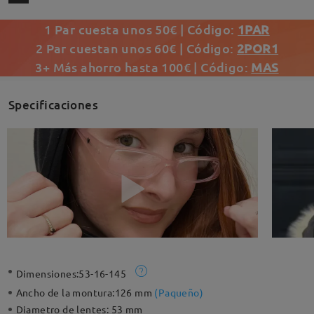
1 Par cuesta unos 50€ | Código:
1PAR
2 Par cuestan unos 60€ | Código:
2POR1
3+ Más ahorro hasta 100€ | Código:
MAS
Specificaciones
Dimensiones:
53-16-145
Ancho de la montura:
126 mm
(
Paqueño
)
Diametro de lentes:
53 mm