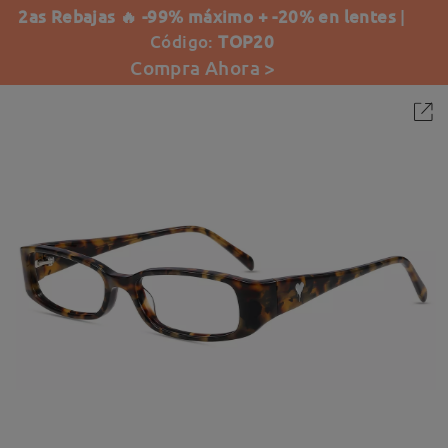
2as Rebajas 🔥 -99% máximo + -20% en lentes
|
Código:
TOP20
Compra Ahora >