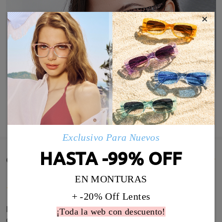
×
MOSTRAR MÁS
Exclusivo Para Nuevos
HASTA -99% OFF
Comentarios de Clientes(62)
EN MONTURAS
+ -20% Off Lentes
Esta montura no es adecuada para gafas
¡Toda la web con descuento!
graduadas. Son más bien gafas de lectura para