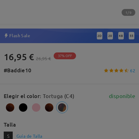
1/9
Flash Sale
2
D
20
48
55
:
:
:
16,95 €
37% OFF
26,95 €
#Baddie10
62
Elegir el color
:
Tortuga (C4)
disponible
Talla
S
Guía de Talla