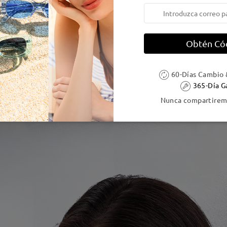
Obtén Có
60-Días Cambio 
365-Día G
Nunca compartiremo