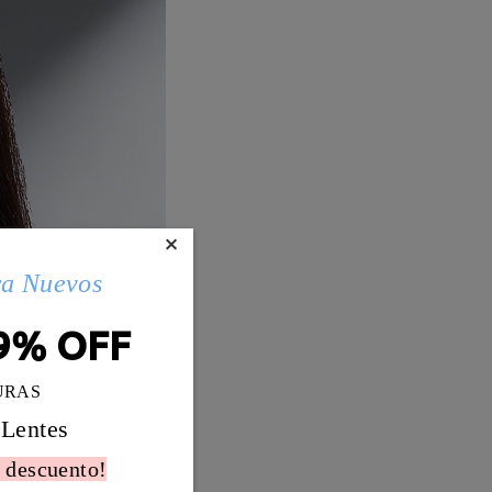
×
ra Nuevos
9% OFF
URAS
 Lentes
 descuento!