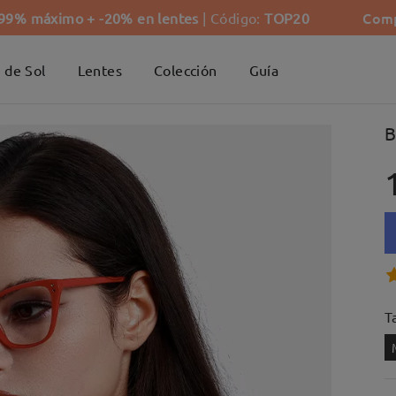
Comp
-99% máximo + -20% en lentes
| Código:
TOP20
 de Sol
Lentes
Colección
Guía
B
Ta