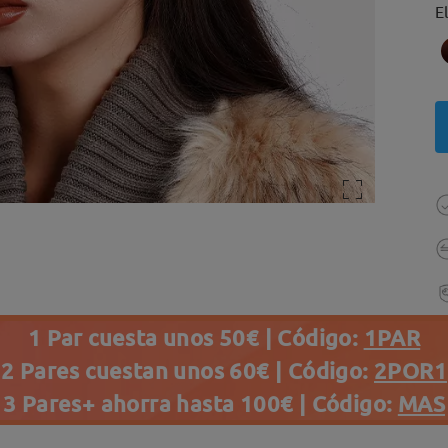
E
1 Par cuesta unos 50€ | Código:
1PAR
2 Pares cuestan unos 60€ | Código:
2POR1
3 Pares+ ahorra hasta 100€ | Código:
MAS