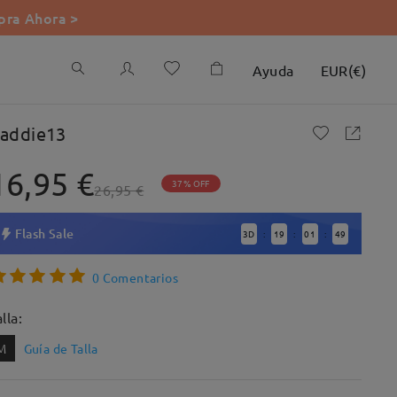
ra Ahora >
Ayuda
EUR
(
€
)
addie13
16,95 €
37% OFF
26,95 €
Flash Sale
3
D
19
01
47
:
:
:
0 Comentarios
lla:
M
Guía de Talla