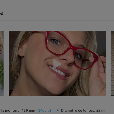
es
 la montura:
129 mm
(
Medio
)
Diametro de lentes:
55 mm