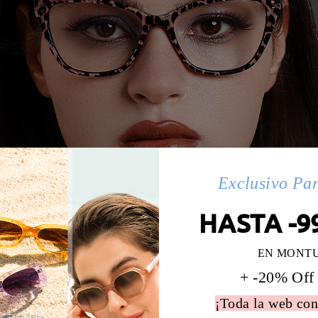
Exclusivo Pa
HASTA -9
EN MONT
+ -20% Off
¡Toda la web con