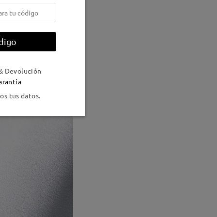
digo
& Devolución
arantía
s tus datos.