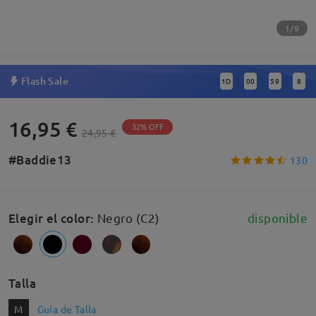
1/9
Flash Sale
1
D
00
59
8
:
:
:
16,95 €
32% OFF
24,95 €
#Baddie13
130
Elegir el color
:
Negro (C2)
disponible
Talla
M
Guía de Talla