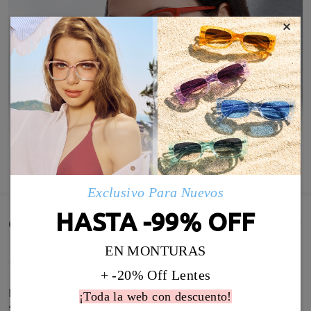
×
MOSTRAR MÁS
Exclusivo Para Nuevos
HASTA -99% OFF
Comentarios de Clientes(130)
EN MONTURAS
+ -20% Off Lentes
La calidad de la montura está bien y las medidas
¡Toda la web con descuento!
son correctas, pero el color no es granate sino rojo,