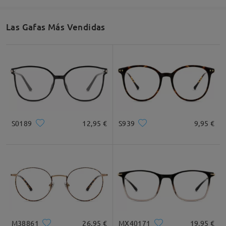
Las Gafas Más Vendidas
S0189
12,95 €
S939
9,95 €
M38861
26,95 €
MX40171
19,95 €