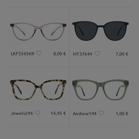
Envío
Leer todos los
5-7 días laborales
detalles
comentarios
Deje su comentario
Llegado
LKFS3656R
8,00 €
MT37644
7,00 €
Jewels246
16,95 €
Andrew194
1,00 €