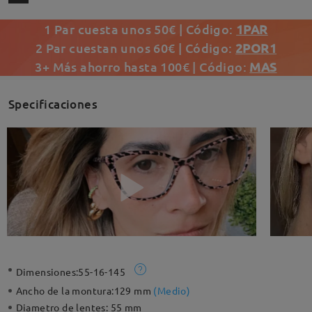
1 Par cuesta unos 50€ | Código:
1PAR
2 Par cuestan unos 60€ | Código:
2POR1
3+ Más ahorro hasta 100€ | Código:
MAS
Specificaciones
Dimensiones:
55-16-145
Ancho de la montura:
129 mm
(
Medio
)
Diametro de lentes:
55 mm