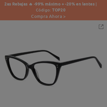
2as Rebajas 🔥 -99% máximo + -20% en lentes
|
Código:
TOP20
Compra Ahora >