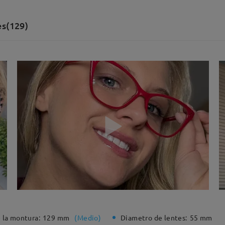
es(129)
 la montura:
129 mm
(
Medio
)
Diametro de lentes:
55 mm