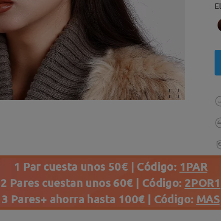
E
1 Par cuesta unos 50€ | Código:
1PAR
2 Pares cuestan unos 60€ | Código:
2POR1
3 Pares+ ahorra hasta 100€ | Código:
MAS