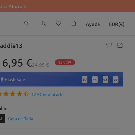
ra Ahora >
Ayuda
EUR
(
€
)
addie13
16,95 €
32% OFF
24,95 €
Flash Sale
3
D
11
03
30
:
:
:
129 Comentarios
lla:
M
Guía de Talla