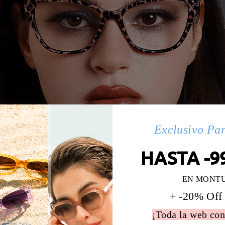
Exclusivo Pa
HASTA -9
EN MONT
+ -20% Off
¡Toda la web con