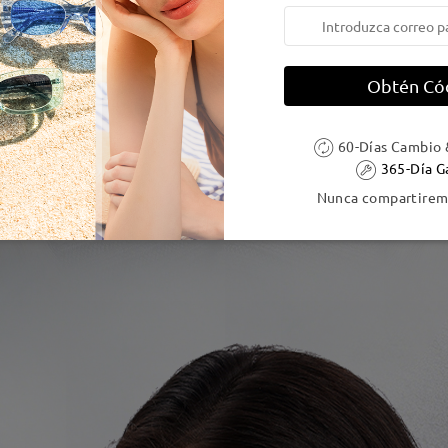
Obtén Có
60-Días Cambio 
365-Día G
Nunca compartiremo