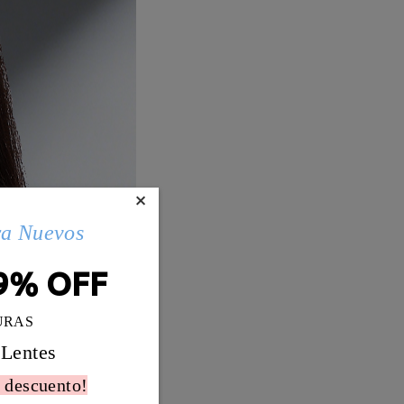
×
ra Nuevos
9% OFF
URAS
 Lentes
 descuento!