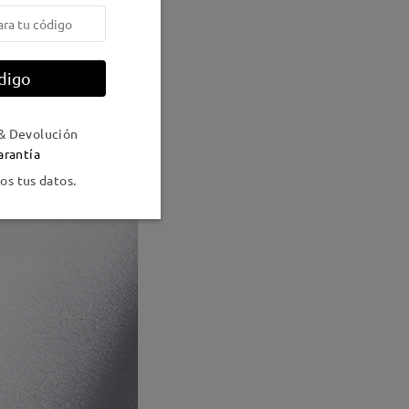
digo
& Devolución
arantía
s tus datos.