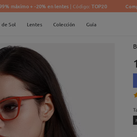
Comp
-99% máximo + -20% en lentes
| Código:
TOP20
 de Sol
Lentes
Colección
Guía
B
Ta