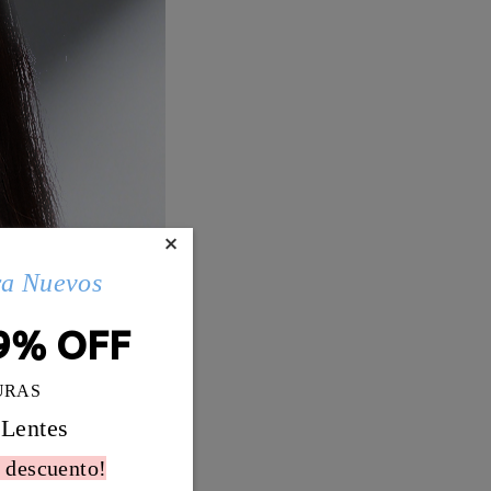
×
ra Nuevos
9% OFF
URAS
 Lentes
 descuento!