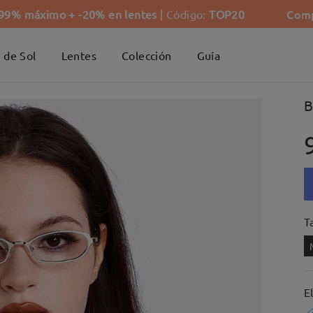
Comp
-99% máximo + -20% en lentes
| Código:
TOP20
 de Sol
Lentes
Colección
Guía
B
Ta
E