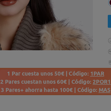
1 Par cuesta unos 50€ | Código:
1PAR
2 Pares cuestan unos 60€ | Código:
2POR1
3 Pares+ ahorra hasta 100€ | Código:
MAS