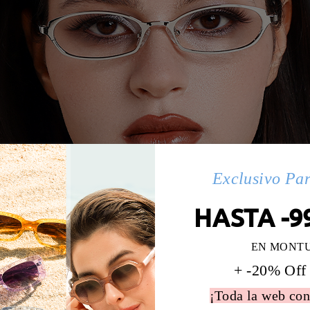
Exclusivo Pa
HASTA -9
EN MONT
+ -20% Off
¡Toda la web con