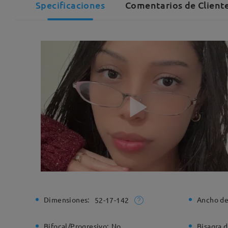
Specificaciones
Comentarios de Cliente
Dimensiones:
Ancho de
52-17-142
Bifocal/Progresivo:
No
Bisagra d