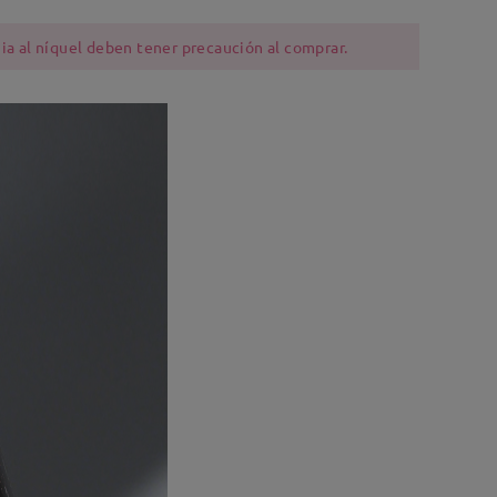
ia al níquel deben tener precaución al comprar.