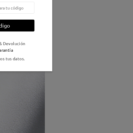
digo
& Devolución
arantía
s tus datos.