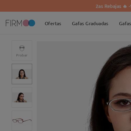
2as Rebajas 🔥 
Ofertas
Gafas Graduadas
Gafas
Probar