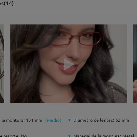
s(14)
 la montura:
131 mm
(
Medio
)
Diametro de lentes:
52 mm
e resorte:
No
Material de la montura:
Metal