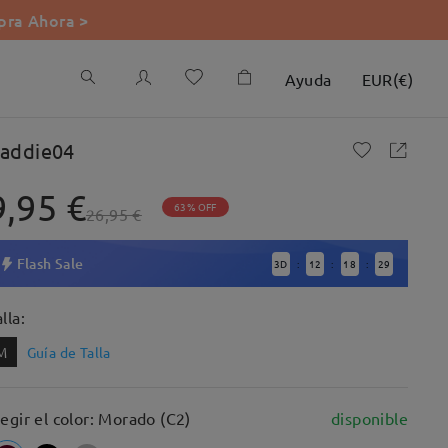
ra Ahora >
Ayuda
EUR
(
€
)
addie04
9,95 €
63% OFF
26,95 €
Flash Sale
3
D
12
18
27
:
:
:
lla:
M
Guía de Talla
legir el color: Morado (C2)
disponible