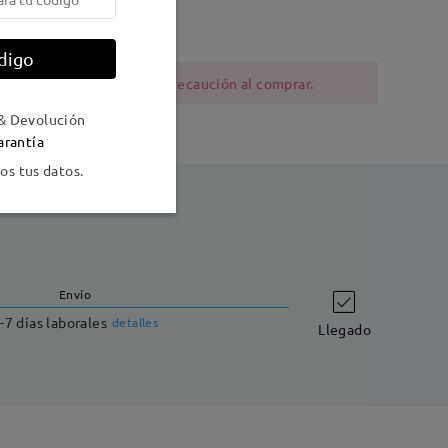
digo
ia al níquel deben tener precaución al comprar.
& Devolución
arantía
s tus datos.
Envío
-7 días laborales
detalles
Llegado