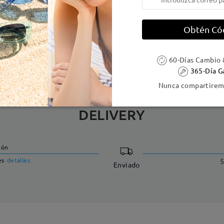
e resorte:
No
Material de la montura:
Metal
Obtén Có
 metálicas contienen níquel. Los clientes con antecedentes de alerg
60-Días Cambio 
365-Día G
Nunca compartiremo
DELIVERY
ión
es
detalles
5
Enviado