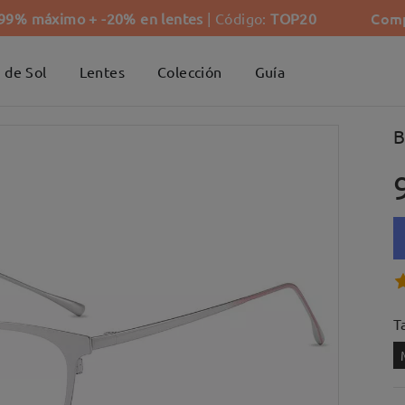
Comp
-99% máximo + -20% en lentes
| Código:
TOP20
 de Sol
Lentes
Colección
Guía
B
Ta