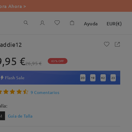
ra Ahora >
Ayuda
EUR
(
€
)
addie12
9,95 €
63% OFF
26,95 €
Flash Sale
2
D
19
42
22
:
:
:
9 Comentarios
lla:
M
Guía de Talla