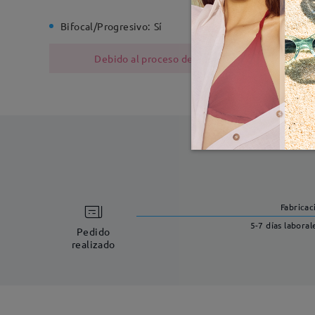
Bifocal/Progresivo:
Sí
Bisagra d
Debido al proceso de fabricación, las monturas
Fabricac
5-7 días laboral
Pedido
realizado