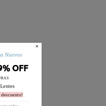
×
ra Nuevos
9% OFF
URAS
 Lentes
 descuento!
Peso:
17g