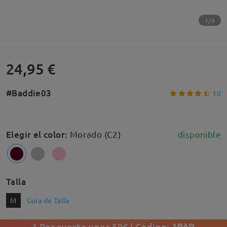
1/9
24,95 €
#Baddie03
10
Elegir el color
:
Morado (C2)
disponible
Talla
M
Guía de Talla
1 Par cuesta unos 50€ | Código:
1PAR