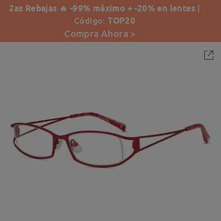
2as Rebajas 🔥 -99% máximo + -20% en lentes
|
Código:
TOP20
Compra Ahora >