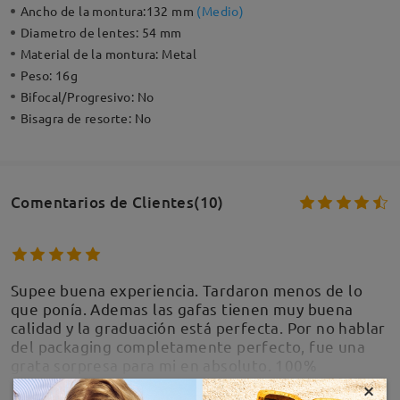
Ancho de la montura:
132 mm
(
Medio
)
Diametro de lentes:
54 mm
Material de la montura:
Metal
Peso:
16g
Bifocal/Progresivo:
No
Bisagra de resorte:
No
Comentarios de Clientes(10)
Supee buena experiencia. Tardaron menos de lo
que ponía. Ademas las gafas tienen muy buena
calidad y la graduación está perfecta. Por no hablar
del packaging completamente perfecto, fue una
grata sorpresa para mi en absoluto. 100%
recomendado
×