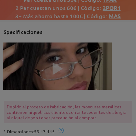
2 Par cuestan unos 60€ | Código:
2POR1
3+ Más ahorro hasta 100€ | Código:
MAS
Specificaciones
Debido al proceso de fabricación, las monturas metálicas
contienen níquel. Los clientes con antecedentes de alergia
al níquel deben tener precaución al comprar.
Dimensiones:
53-17-145