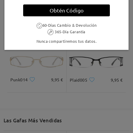
Llegado
Obtén Código
M82998
9,95 €
Thread6
26,95 €
60-Días Cambio & Devolución
365-Día Garantía
Nunca compartiremos tus datos.
Punk014
9,95 €
Plaid005
9,95 €
Las Gafas Más Vendidas