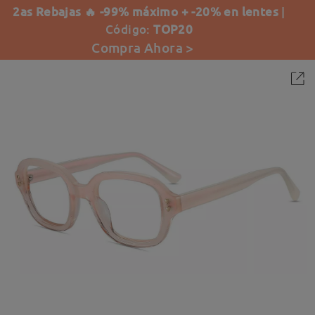
2as Rebajas 🔥 -99% máximo + -20% en lentes
|
Código:
TOP20
Compra Ahora >