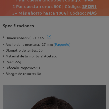
2 Par cuestan unos 60€ | Código:
2POR1
3+ Más ahorro hasta 100€ | Código:
MAS
Specificaciones
Dimensiones:
50-21-145
Ancho de la montura:
127 mm
(
Paqueño
)
Diametro de lentes:
50 mm
Material de la montura:
Acetato
Peso:
22g
Bifocal/Progresivo:
Sí
Bisagra de resorte:
No