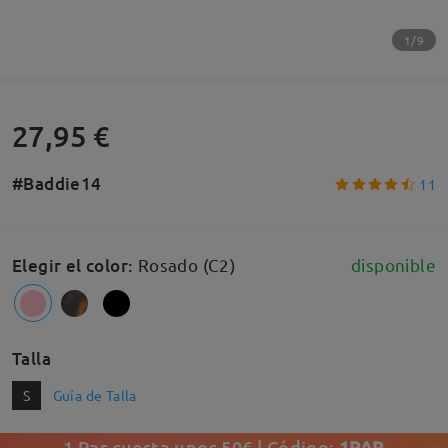
1/9
27,95 €
#Baddie14
11
Elegir el color
:
Rosado (C2)
disponible
Talla
S
Guía de Talla
1 Par cuesta unos 50€ | Código:
1PAR