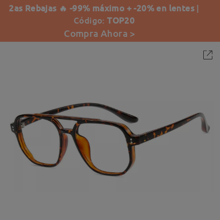
2as Rebajas 🔥 -99% máximo + -20% en lentes
|
Código:
TOP20
Compra Ahora >