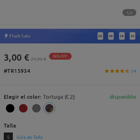
1/6
Flash Sale
2
D
09
58
52
:
:
:
3,00 €
86% OFF
21,95 €
#TR15934
14
Elegir el color
:
Tortuga (C2)
disponible
Talla
S
Guía de Talla