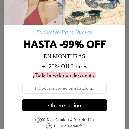
5-7 días laborales
detalles
Enviado
Marcos Similares
Exclusivo Para Nuevos
Envío
HASTA -99% OFF
5-7 días laborales
detalles
EN MONTURAS
Llegado
+ -20% Off Lentes
¡Toda la web con descuento!
M26669
16,95 €
M39047
23,95 €
Obtén Código
60-Días Cambio & Devolución
365-Día Garantía