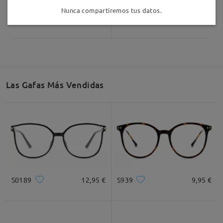
Nunca compartiremos tus datos.
AC55846
25,95 €
Judy174
9,95 €
Las Gafas Más Vendidas
S0189
12,95 €
S939
9,95 €