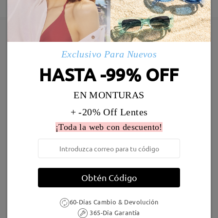
5-7 días laborales
detalles
Enviado
Marcos Similares
Exclusivo Para Nuevos
Envío
HASTA -99% OFF
5-7 días laborales
detalles
EN MONTURAS
Llegado
+ -20% Off Lentes
¡Toda la web con descuento!
M26669
16,95 €
AC55846
25,95 €
Obtén Código
60-Días Cambio & Devolución
365-Día Garantía