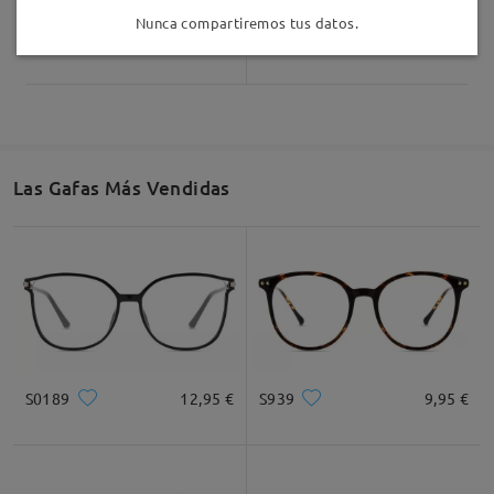
Nunca compartiremos tus datos.
Judy174
9,95 €
M15856
16,95 €
Las Gafas Más Vendidas
S0189
12,95 €
S939
9,95 €