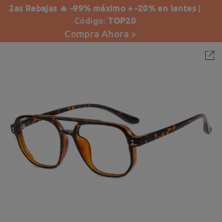
2as Rebajas 🔥 -99% máximo + -20% en lentes
|
Código:
TOP20
Compra Ahora >