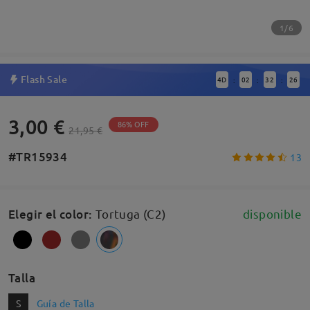
1/6
Flash Sale
4
D
02
32
25
:
:
:
3,00 €
86% OFF
21,95 €
#TR15934
13
Elegir el color
:
Tortuga (C2)
disponible
Talla
S
Guía de Talla