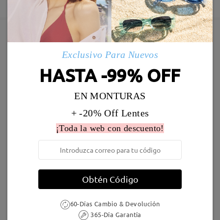
5-7 días laborales
detalles
Enviado
Marcos Similares
Exclusivo Para Nuevos
Envío
HASTA -99% OFF
5-7 días laborales
detalles
EN MONTURAS
Llegado
+ -20% Off Lentes
¡Toda la web con descuento!
M26669
16,95 €
M39047
23,95 €
Obtén Código
60-Días Cambio & Devolución
365-Día Garantía