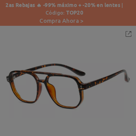
2as Rebajas 🔥 -99% máximo + -20% en lentes
|
Código:
TOP20
Compra Ahora >