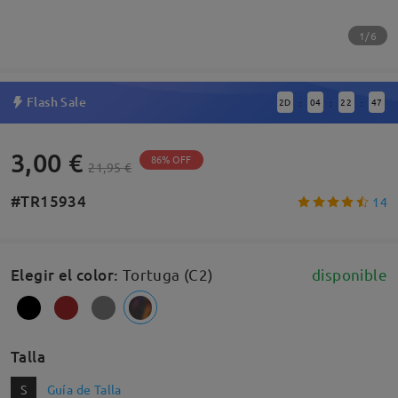
1/6
Flash Sale
2
D
04
22
47
:
:
:
3,00 €
86% OFF
21,95 €
#TR15934
14
Elegir el color
:
Tortuga (C2)
disponible
Talla
S
Guía de Talla