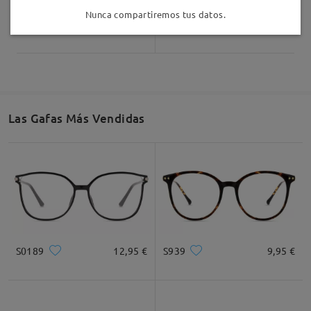
Nunca compartiremos tus datos.
AC55846
25,95 €
Judy174
9,95 €
Las Gafas Más Vendidas
S0189
12,95 €
S939
9,95 €