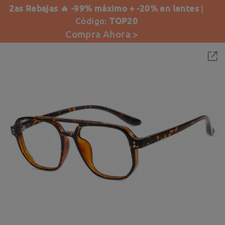
2as Rebajas 🔥 -99% máximo + -20% en lentes
|
Código:
TOP20
Compra Ahora >