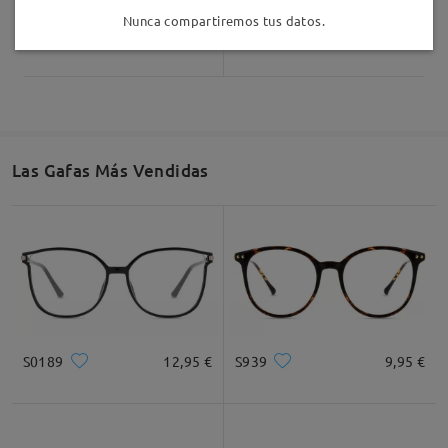
Nunca compartiremos tus datos.
AC55846
25,95 €
Judy174
9,95 €
Las Gafas Más Vendidas
S0189
12,95 €
S939
9,95 €