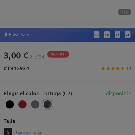
1/6
Flash Sale
2
D
10
47
24
:
:
:
3,00 €
86% OFF
21,95 €
#TR15934
14
Elegir el color
:
Tortuga (C2)
disponible
Talla
S
Guía de Talla