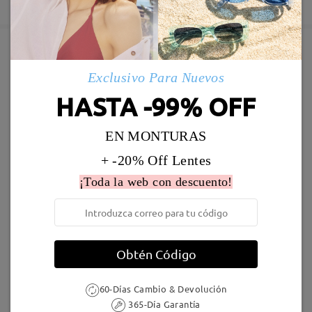
5-7 días laborales
detalles
Enviado
Marcos Similares
Exclusivo Para Nuevos
Envío
HASTA -99% OFF
5-7 días laborales
detalles
EN MONTURAS
Llegado
+ -20% Off Lentes
¡Toda la web con descuento!
M26669
16,95 €
M39047
23,95 €
Obtén Código
60-Días Cambio & Devolución
365-Día Garantía