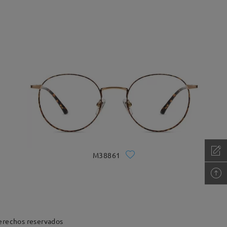
M38861
erechos reservados