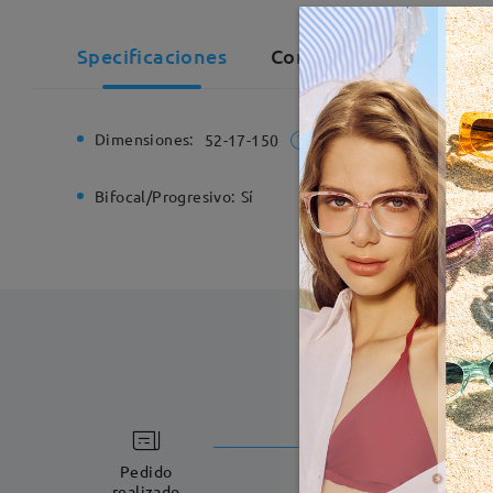
Specificaciones
Comentarios de Cliente
Dimensiones:
Ancho de
52-17-150
Bifocal/Progresivo:
Sí
Bisagra d
Fabricac
5-7 días laboral
Pedido
realizado