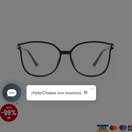
S0189
×