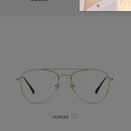
M26669