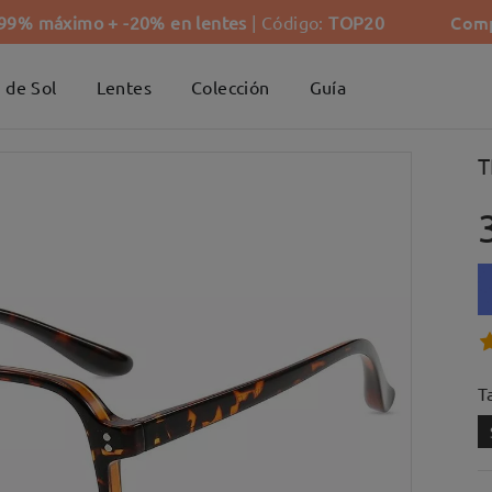
Comp
-99% máximo + -20% en lentes
| Código:
TOP20
 de Sol
Lentes
Colección
Guía
T
Ta