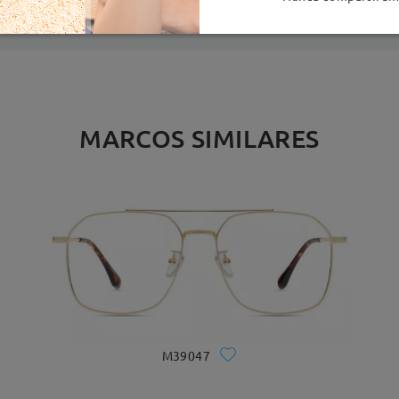
MARCOS SIMILARES
M39047