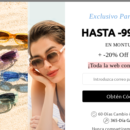
s(14)
Exclusivo Pa
HASTA -9
 la montura:
128 mm
(
Paqueño
)
Diametro de lentes:
56 mm
EN MONT
e resorte:
No
Material de la montura:
Tr
+ -20% Off
¡Toda la web con
DELIVERY
Obtén Có
60-Días Cambio 
ión
365-Día G
es
detalles
5
Enviado
Nunca compartiremo