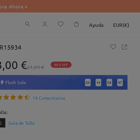
ra Ahora >
Ayuda
EUR
(
€
)
R15934
3,00 €
86% OFF
21,95 €
Flash Sale
2
D
14
58
46
:
:
:
14 Comentarios
lla:
S
Guía de Talla