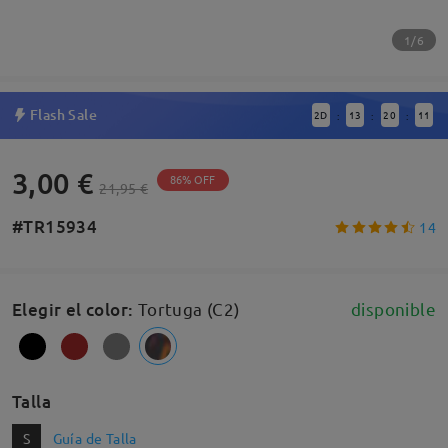
1/6
Flash Sale
2
D
13
20
11
:
:
:
3,00 €
86% OFF
21,95 €
#TR15934
14
Elegir el color
:
Tortuga (C2)
disponible
Talla
S
Guía de Talla