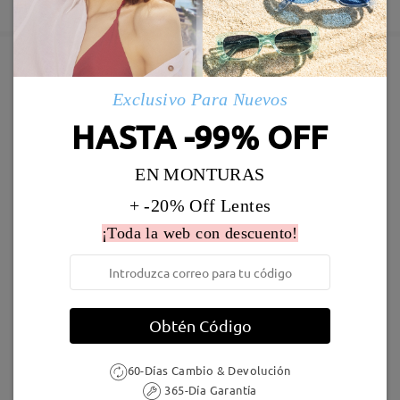
5-7 días laborales
detalles
Enviado
Marcos Similares
Exclusivo Para Nuevos
Envío
HASTA -99% OFF
5-7 días laborales
detalles
EN MONTURAS
Llegado
+ -20% Off Lentes
¡Toda la web con descuento!
M26669
16,95 €
M39047
23,95 €
Obtén Código
60-Días Cambio & Devolución
365-Día Garantía