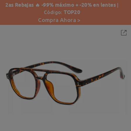
2as Rebajas 🔥 -99% máximo + -20% en lentes
|
Código:
TOP20
Compra Ahora >