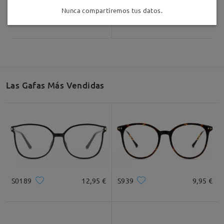
Nunca compartiremos tus datos.
AC55846
25,95 €
Judy174
9,95 €
Las Gafas Más Vendidas
S0189
12,95 €
S939
9,95 €