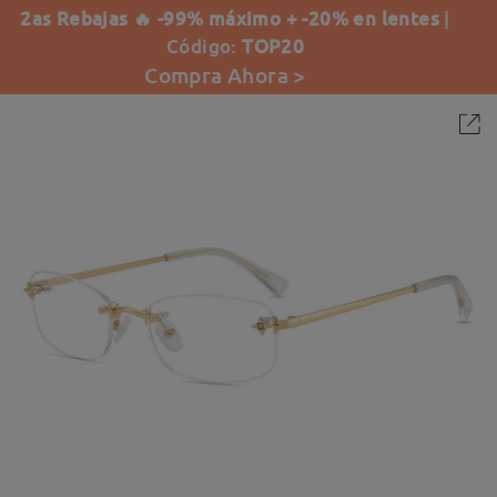
2as Rebajas 🔥 -99% máximo + -20% en lentes
|
Código:
TOP20
Compra Ahora >