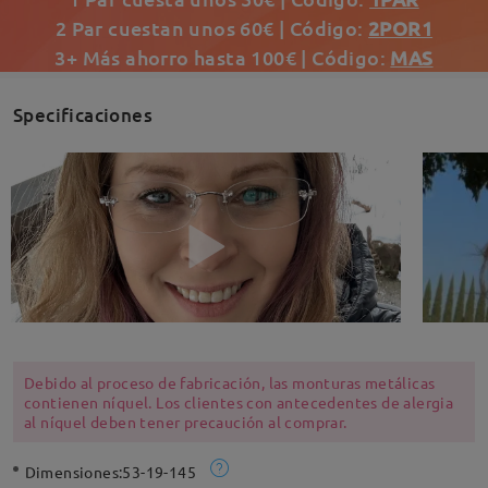
2 Par cuestan unos 60€ | Código:
2POR1
3+ Más ahorro hasta 100€ | Código:
MAS
Specificaciones
Debido al proceso de fabricación, las monturas metálicas
contienen níquel. Los clientes con antecedentes de alergia
al níquel deben tener precaución al comprar.
Dimensiones:
53-19-145