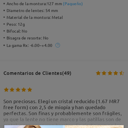
Ancho de la montura:
127 mm
(
Paqueño
)
Diametro de lentes:
54 mm
Material de la montura:
Metal
Peso:
12g
Bifocal:
No
Bisagra de resorte:
No
La gama Rx:
-6.00~+4.00
Comentarios de Clientes(49)
Son preciosas. Elegí un cristal reducido (1.67 MR7
free form) con 2,5 de miopía y han quedado
perfectas. Son finas y probablemente son frágiles,
ya que la lente no tiene marco y las patillas son de
metal, pero no se ven baratas. Es cierto que en las