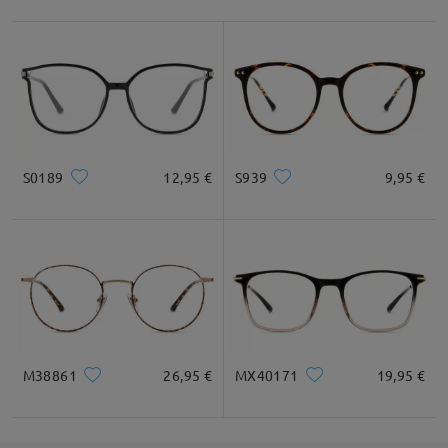
Leer todos los
comentarios
Deje su comentario
S0189
12,95 €
S939
9,95 €
M38861
26,95 €
MX40171
19,95 €