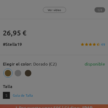
1/8
Ver vídeo
26,95 €
#Stella19
49
Elegir el color
:
Dorado (C2)
disponible
Talla
S
Guía de Talla
1 Par cuesta unos 50€ | Código:
1PAR