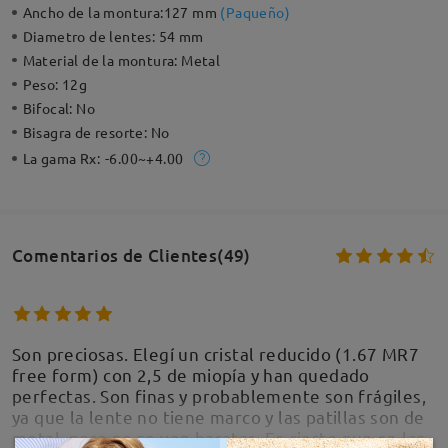
Ancho de la montura:
127 mm
(
Paqueño
)
Diametro de lentes:
54 mm
Material de la montura:
Metal
Peso:
12g
Bifocal:
No
Bisagra de resorte:
No
La gama Rx:
-6.00~+4.00
Comentarios de Clientes(49)
Son preciosas. Elegí un cristal reducido (1.67 MR7
free form) con 2,5 de miopía y han quedado
perfectas. Son finas y probablemente son frágiles,
ya que la lente no tiene marco y las patillas son de
metal, pero no se ven baratas. Es cierto que en las