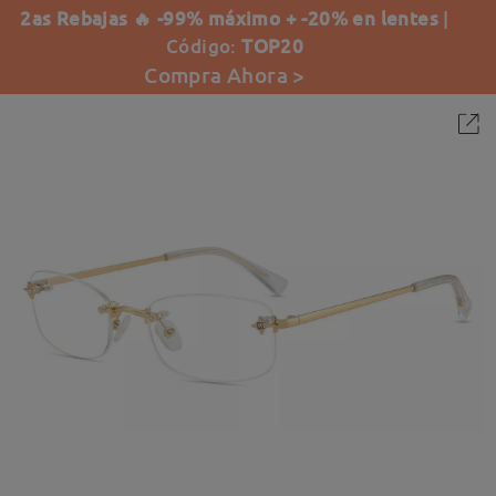
2as Rebajas 🔥 -99% máximo + -20% en lentes
|
Código:
TOP20
Compra Ahora >