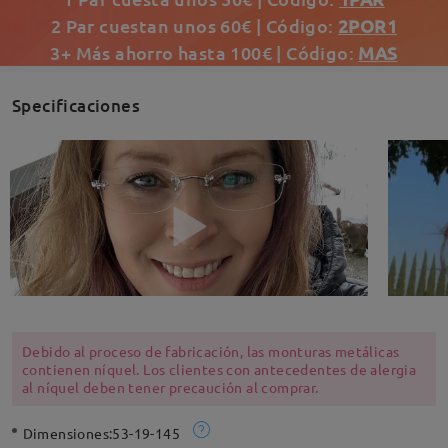
2 Par cuestan unos 60€ | Código:
2POR1
3+ Más ahorro hasta 100€ | Código:
MAS
Specificaciones
Debido al proceso de fabricación, las monturas metálicas
contienen níquel. Los clientes con antecedentes de alergia
al níquel deben tener precaución al comprar.
Dimensiones:
53-19-145