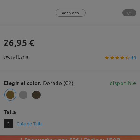
1/8
Ver vídeo
26,95 €
#Stella19
49
Elegir el color
:
Dorado (C2)
disponible
Talla
S
Guía de Talla
1 Par cuesta unos 50€ | Código:
1PAR