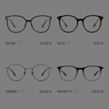
Leer todos los
comentarios
Deje su comentario
S0189
12,95 €
S939
9,95 €
M38861
26,95 €
MX40171
19,95 €