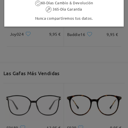
60-Días Cambio & Devolución
365-Día Garantía
Nunca compartiremos tus datos.
Joy024
9,95 €
Baddie16
9,95 €
Las Gafas Más Vendidas
S0189
12,95 €
S939
9,95 €