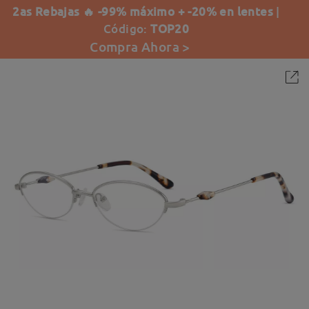
2as Rebajas 🔥 -99% máximo + -20% en lentes
|
Código:
TOP20
Compra Ahora >