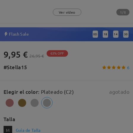
1/8
Ver vídeo
Flash Sale
0
D
18
14
29
:
:
:
9,95 €
63% OFF
26,95 €
#Stella15
6
Elegir el color
:
Plateado (C2)
agotado
Talla
M
Guía de Talla