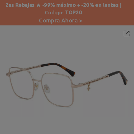
2as Rebajas 🔥 -99% máximo + -20% en lentes
|
Código:
TOP20
Compra Ahora >