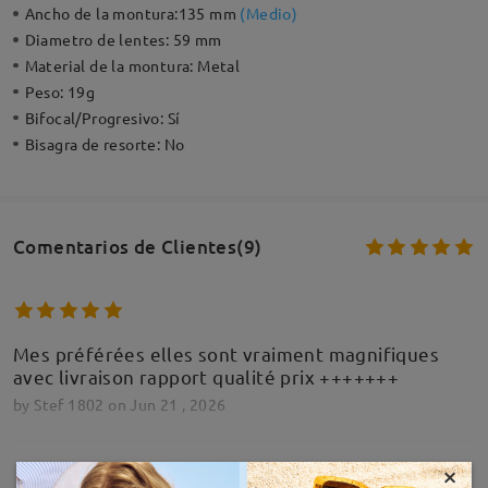
Ancho de la montura:
135 mm
(
Medio
)
Diametro de lentes:
59 mm
Material de la montura:
Metal
Peso:
19g
Bifocal/Progresivo:
Sí
Bisagra de resorte:
No
Comentarios de Clientes(9)
Mes préférées elles sont vraiment magnifiques
avec livraison rapport qualité prix +++++++
by
Stef 1802
on
Jun 21 , 2026
×