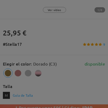
1/8
Ver vídeo
25,95 €
#Stella17
9
Elegir el color
:
Dorado (C3)
disponible
Talla
M
Guía de Talla
1 Par cuesta unos 50€ | Código:
1PAR