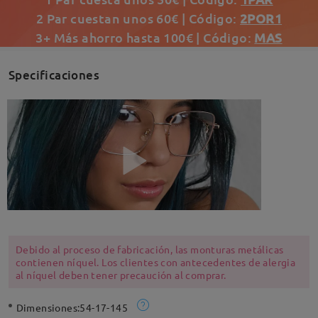
2 Par cuestan unos 60€ | Código:
2POR1
3+ Más ahorro hasta 100€ | Código:
MAS
Specificaciones
Debido al proceso de fabricación, las monturas metálicas
contienen níquel. Los clientes con antecedentes de alergia
al níquel deben tener precaución al comprar.
Dimensiones:
54-17-145