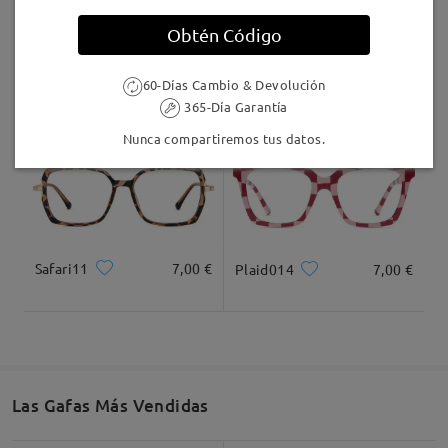
Llegado
comentarios
Deje su comentario
Obtén Código
AC49995
24,95 €
F907
17,00 €
60-Días Cambio & Devolución
365-Día Garantía
Nunca compartiremos tus datos.
Safari11
7,00 €
Plaid014
7,00 €
Las Gafas Más Vendidas