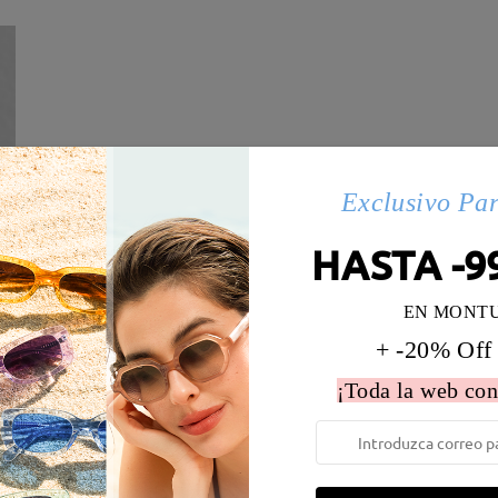
Exclusivo Pa
HASTA -9
EN MONT
+ -20% Off
 la montura:
135 mm
(
Medio
)
Diametro de lentes:
59 mm
¡Toda la web con
e resorte:
No
Material de la montura:
Metal
 metálicas contienen níquel. Los clientes con antecedentes de alerg