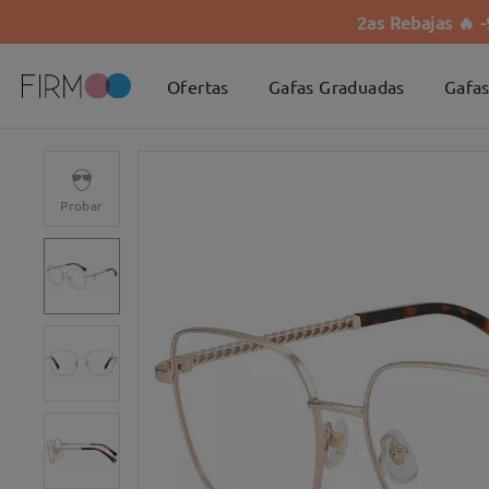
2as Rebajas 🔥 
Ofertas
Gafas Graduadas
Gafas
Probar