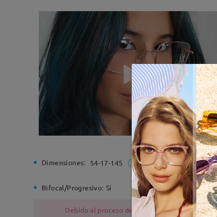
Dimensiones:
Ancho de
54-17-145
Bifocal/Progresivo:
Sí
Bisagra d
Debido al proceso de fabricación, las monturas