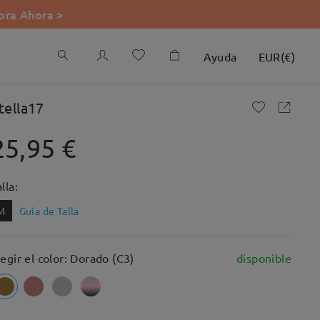
ra Ahora >
Ayuda
EUR
(
€
)
tella17
25,95 €
lla:
M
Guía de Talla
legir el color: Dorado (C3)
disponible