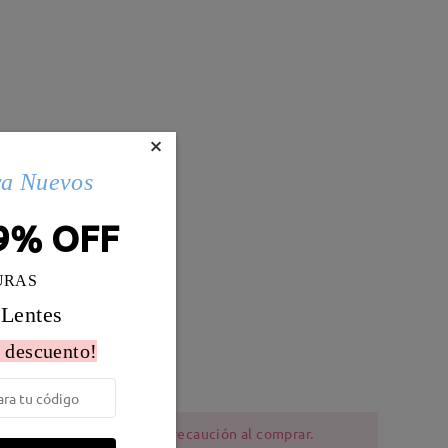
×
ra Nuevos
9% OFF
URAS
 Lentes
Peso:
19g
 descuento!
ia al níquel deben tener precaución al comprar.