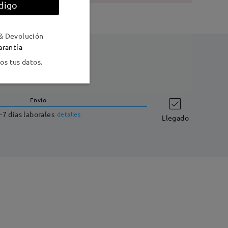
digo
& Devolución
arantía
s tus datos.
Envío
-7 días laborales
detalles
Llegado