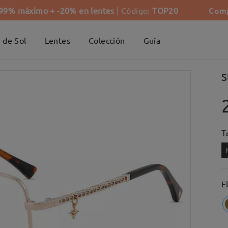
Comp
-99% máximo + -20% en lentes
| Código:
TOP20
 de Sol
Lentes
Colección
Guía
S
Ta
E