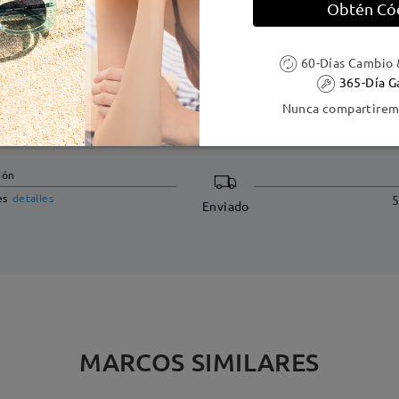
Obtén Có
60-Días Cambio 
365-Día G
Nunca compartiremo
DELIVERY
ión
es
detalles
5
Enviado
MARCOS SIMILARES