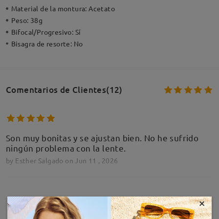
Material de la montura:
Acetato
Peso:
38g
Bifocal/Progresivo:
Sí
Bisagra de resorte:
No
Comentarios de Clientes(12)
Son muy bonitas y se ajustan bien. No he sufrido
ningún problema con la lente.
by
Esther Salgado
on
Jun 11 , 2026
×
MOSTRAR MÁS
Me encantan, tanto en calidad como en diseño!