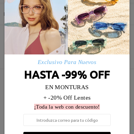
by
Mónica Souto
on
Apr 27 , 2026
Entrega
Leer todos los
Pedido realizado
Revestimiento resistente a arañazo incluído
comentarios
Deje su comentario
60 días de garantía de devolución y cambio
Fabricación
Garantía de 365 días
Descubrir Más
Exclusivo Para Nuevos
5-7 días laborales
detalles
HASTA -99% OFF
Enviado
EN MONTURAS
Marcos Similares
+ -20% Off Lentes
Envío
5-7 días laborales
detalles
¡Toda la web con descuento!
Llegado