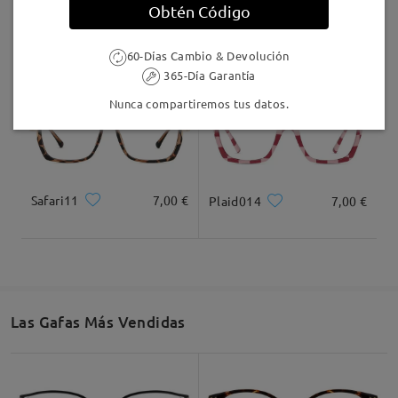
Obtén Código
AC49995
24,95 €
F907
17,00 €
60-Días Cambio & Devolución
365-Día Garantía
Nunca compartiremos tus datos.
Safari11
7,00 €
Plaid014
7,00 €
Las Gafas Más Vendidas