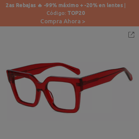
2as Rebajas 🔥 -99% máximo + -20% en lentes
|
Código:
TOP20
Compra Ahora >