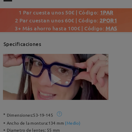
1 Par cuesta unos 50€ | Código:
1PAR
2 Par cuestan unos 60€ | Código:
2POR1
3+ Más ahorro hasta 100€ | Código:
MAS
Specificaciones
Dimensiones:
53-19-145
Ancho de la montura:
134 mm
(
Medio
)
Diametro de lentes:
55 mm