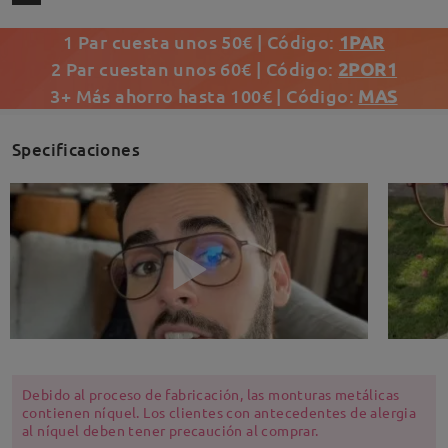
1 Par cuesta unos 50€ | Código:
1PAR
2 Par cuestan unos 60€ | Código:
2POR1
3+ Más ahorro hasta 100€ | Código:
MAS
Specificaciones
Debido al proceso de fabricación, las monturas metálicas
contienen níquel. Los clientes con antecedentes de alergia
al níquel deben tener precaución al comprar.