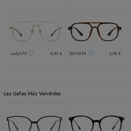
Leer todos los
comentarios
Deje su comentario
Judy174
9,95 €
TR15934
3,00 €
Las Gafas Más Vendidas