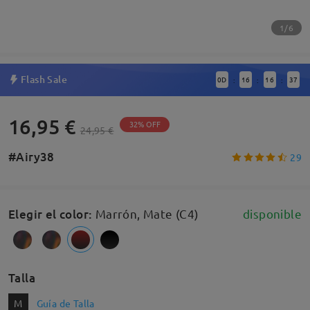
1/6
Flash Sale
0
D
16
16
37
:
:
:
16,95 €
32% OFF
24,95 €
#Airy38
29
Elegir el color
:
Marrón, Mate (C4)
disponible
Talla
M
Guía de Talla