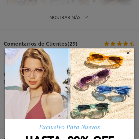
MOSTRAR MÁS
Comentarios de Clientes(29)
×
Hola , se me han partido las gafas . Tienen
garantía?
by
Mayte Fernandez
on
May 22 , 2026
MOSTRAR MÁS
Exclusivo Para Nuevos