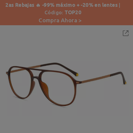
2as Rebajas 🔥 -99% máximo + -20% en lentes
|
Código:
TOP20
Compra Ahora >