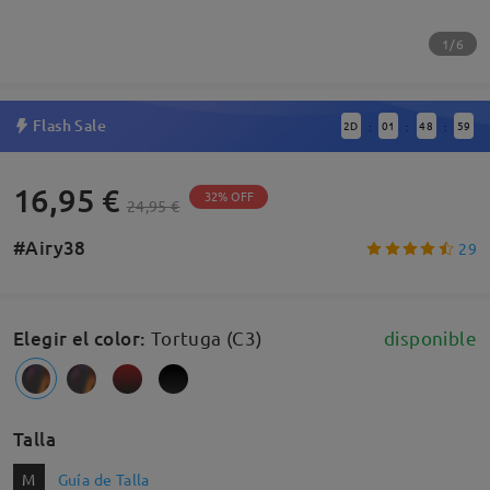
1/6
Flash Sale
2
D
01
48
58
:
:
:
16,95 €
32% OFF
24,95 €
#Airy38
29
Elegir el color
:
Tortuga (C3)
disponible
Talla
M
Guía de Talla