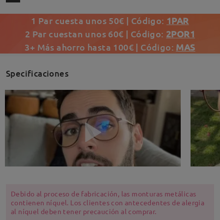
1 Par cuesta unos 50€ | Código:
1PAR
2 Par cuestan unos 60€ | Código:
2POR1
3+ Más ahorro hasta 100€ | Código:
MAS
Specificaciones
Debido al proceso de fabricación, las monturas metálicas
contienen níquel. Los clientes con antecedentes de alergia
al níquel deben tener precaución al comprar.