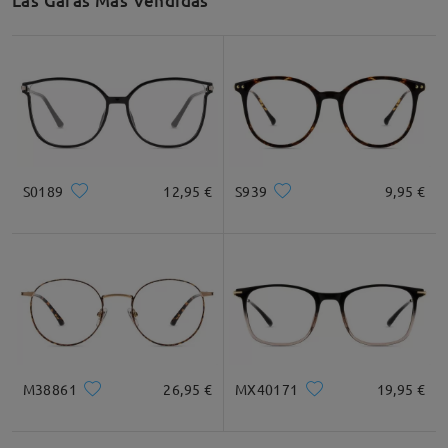
Las Gafas Más Vendidas
S0189
12,95 €
S939
9,95 €
M38861
26,95 €
MX40171
19,95 €