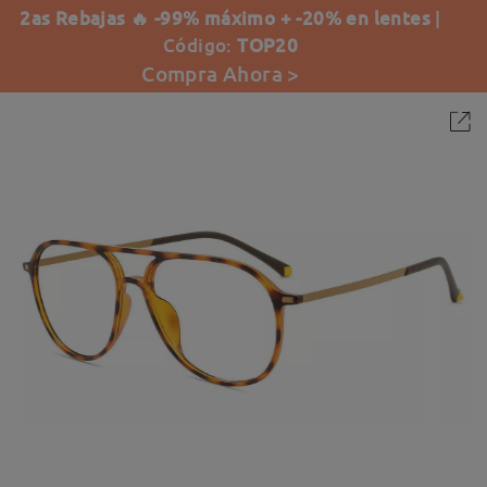
2as Rebajas 🔥 -99% máximo + -20% en lentes
|
Código:
TOP20
Compra Ahora >