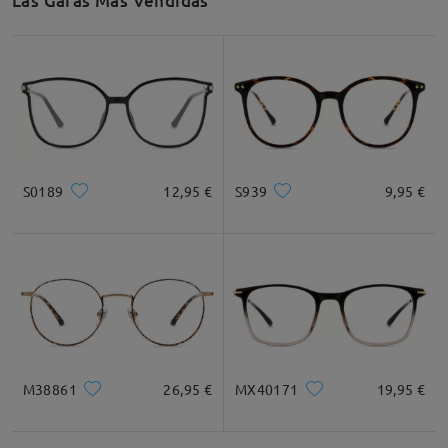
Las Gafas Más Vendidas
S0189
12,95 €
S939
9,95 €
M38861
26,95 €
MX40171
19,95 €