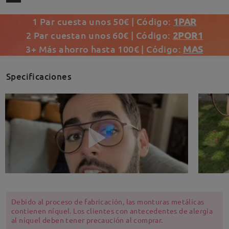
1 Par cuesta unos 50€ | Código:
1PAR
2 Par cuestan unos 60€ | Código:
2POR1
3+ Más ahorro hasta 100€ | Código:
MAS
Specificaciones
Debido al proceso de fabricación, las monturas metálicas
contienen níquel. Los clientes con antecedentes de alergia
al níquel deben tener precaución al comprar.