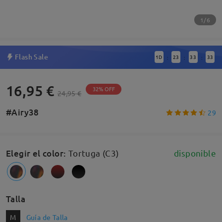
1/6
Flash Sale
1
D
23
33
32
:
:
:
16,95 €
32% OFF
24,95 €
#Airy38
29
Elegir el color
:
Tortuga (C3)
disponible
Talla
M
Guía de Talla