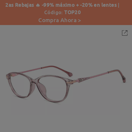
2as Rebajas 🔥 -99% máximo + -20% en lentes
|
Código:
TOP20
Compra Ahora >