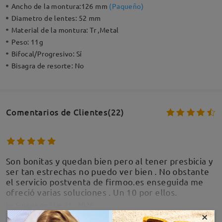
Ancho de la montura:
126 mm
(
Paqueño
)
Diametro de lentes:
52 mm
Material de la montura:
Tr ,Metal
Peso:
11g
Bifocal/Progresivo:
Sí
Bisagra de resorte:
No
Comentarios de Clientes(22)
Son bonitas y quedan bien pero al tener presbicia y
ser tan estrechas no puedo ver bien . No obstante
el servicio postventa de firmoo.es enseguida me
ofreció varias soluciones . Un 10 por ellos.
by
Susana
on
Mar 31 , 2026
×