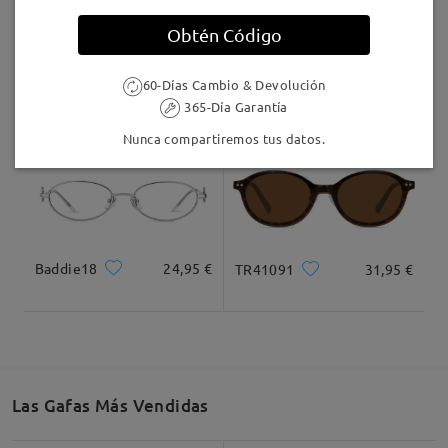
Llegado
Obtén Código
TR98447
21,95 €
Baddie22
24,95 €
60-Días Cambio & Devolución
365-Día Garantía
Nunca compartiremos tus datos.
Baddie18
24,95 €
TR41091
31,95 €
Las Gafas Más Vendidas