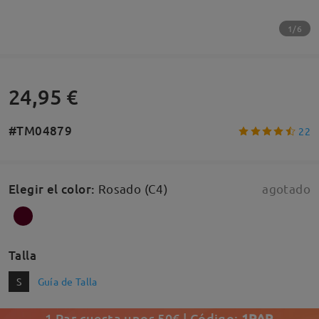
1/6
24,95 €
#TM04879
22
Elegir el color
:
Rosado (C4)
agotado
Talla
S
Guía de Talla
1 Par cuesta unos 50€ | Código:
1PAR