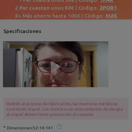
2 Par cuestan unos 60€ | Código:
2POR1
3+ Más ahorro hasta 100€ | Código:
MAS
Specificaciones
Debido al proceso de fabricación, las monturas metálicas
contienen níquel. Los clientes con antecedentes de alergia
al níquel deben tener precaución al comprar.
Dimensiones:
52-14-141